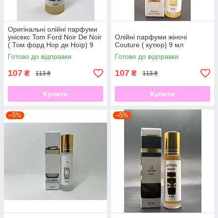
Оригінальні олійні парфуми
унісекс Tom Ford Noir De Noir
Олійні парфуми жіночі
( Том форд Нор де Ноїр) 9
Couture ( кутюр) 9 мл
мл
Готово до відправки
Готово до відправки
107
107
₴
₴
113 ₴
113 ₴
Купити
Купити
–5%
–5%