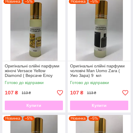
Новинка
–5%
Новинка
–5%
Оригінальні олійні парфуми
Оригінальні олійні парфуми
жіночі Versace Yellow
чоловічі Man Uomo Zara (
Diamond ( Версаче Елоу
Умо Зара) 9 мл
Діамонд) 9 мл
Готово до відправки
Готово до відправки
107
107
₴
₴
113 ₴
113 ₴
Купити
Купити
Новинка
–5%
Новинка
–5%