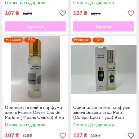
мл
Морфін) 9 мл
Готово до відправки
Готово до відправки
107
107
₴
₴
113 ₴
113 ₴
Купити
Купити
Новинка
–5%
Новинка
–5%
Оригінальні олійні парфуми
Оригінальні олійні парфуми
жіночі Franck Olivier Eau de
жіночі Sospiro Erba Pura
Parfum ( Франк Олів'єр) 9 мл
(Сопіро Ерба Пура) 9 мл
Готово до відправки
Готово до відправки
107
107
₴
₴
113 ₴
113 ₴