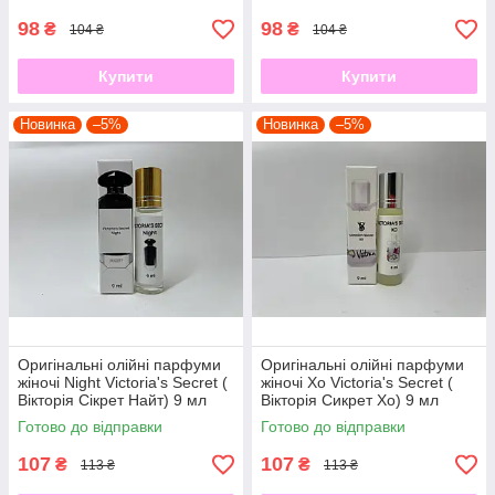
98
98
₴
₴
104 ₴
104 ₴
Купити
Купити
Новинка
–5%
Новинка
–5%
Оригінальні олійні парфуми
Оригінальні олійні парфуми
жіночі Night Victoria's Secret (
жіночі Xo Victoria's Secret (
Вікторія Сікрет Найт) 9 мл
Вікторія Сикрет Хо) 9 мл
Готово до відправки
Готово до відправки
107
107
₴
₴
113 ₴
113 ₴