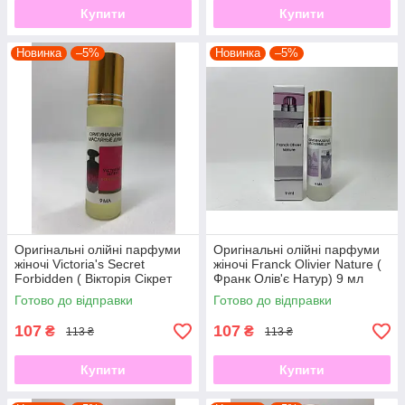
Купити
Купити
Новинка
–5%
Новинка
–5%
Оригінальні олійні парфуми
Оригінальні олійні парфуми
жіночі Victoria's Secret
жіночі Franck Olivier Nature (
Forbidden ( Вікторія Сікрет
Франк Олів'є Натур) 9 мл
Форбіден)9 мл
Готово до відправки
Готово до відправки
107
107
₴
₴
113 ₴
113 ₴
Купити
Купити