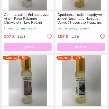
Оригінальні олійні парфуми
Оригінальні олійні парфуми
жіночі Paco Rabanne
жіночі Nasomatto Narcotic
Ultraviolet ( Пако Рабані
Venus ( Насомато Неркотик
Ультравіолет) 9 мл
Венус) 9 мл
Готово до відправки
Готово до відправки
107
107
₴
₴
113 ₴
113 ₴
Купити
Купити
Новинка
–5%
Новинка
–5%