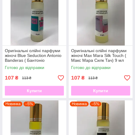
Оригінальні олійні парфуми
Оригінальні олійні парфуми
жіночі Blue Seduction Antonio
жіночі Max Mara Silk Touch (
Banderas ( Бантоніо
Макс Мара Силк Тач) 9 мл
Бандерас)9 мл
Готово до відправки
Готово до відправки
107
107
₴
₴
113 ₴
113 ₴
Купити
Купити
Новинка
–5%
Новинка
–5%