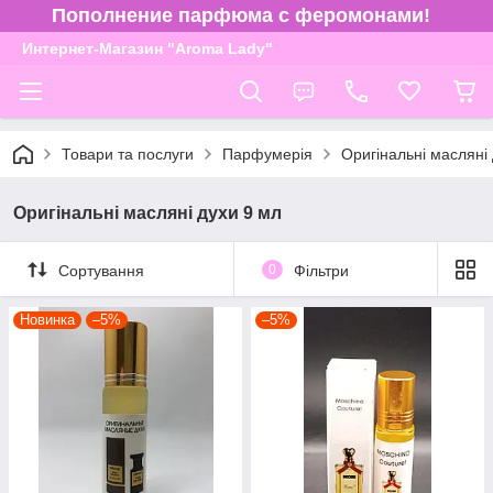
Пополнение парфюма с феромонами!
Интернет-Магазин "Aroma Lady"
Товари та послуги
Парфумерія
Оригінальні масляні
Оригінальні масляні духи 9 мл
Сортування
0
Фільтри
Новинка
–5%
–5%