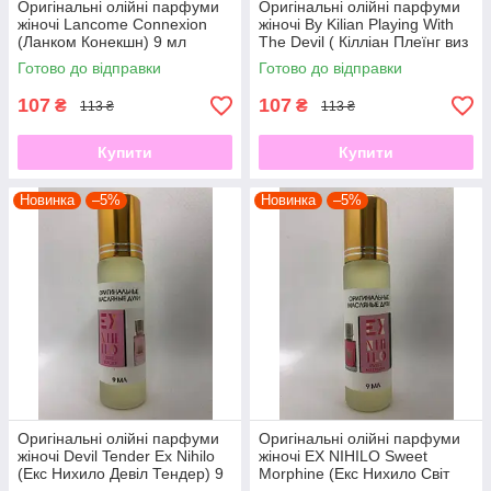
Оригінальні олійні парфуми
Оригінальні олійні парфуми
жіночі Lancome Connexion
жіночі By Kilian Playing With
(Ланком Конекшн) 9 мл
The Devil ( Кілліан Плеїнг виз
зе Девіл) 9 мл
Готово до відправки
Готово до відправки
107
107
₴
₴
113 ₴
113 ₴
Купити
Купити
Новинка
–5%
Новинка
–5%
Оригінальні олійні парфуми
Оригінальні олійні парфуми
жіночі Devil Tender Ex Nihilo
жіночі EX NIHILO Sweet
(Екс Нихило Девіл Тендер) 9
Morphine (Екс Нихило Світ