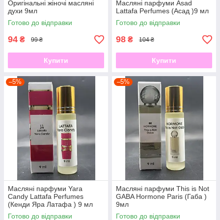
Оригінальні жіночі масляні
Масляні парфуми Asad
духи 9мл
Lattafa Perfumes (Асад )9 мл
Готово до відправки
Готово до відправки
94
98
₴
₴
99 ₴
104 ₴
Купити
Купити
–5%
–5%
Масляні парфуми Yara
Масляні парфуми This is Not
Candy Lattafa Perfumes
GABA Hormone Paris (Габа )
(Кенди Яра Латафа ) 9 мл
9мл
Готово до відправки
Готово до відправки