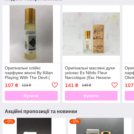
Оригінальні олійні
Оригінальні масляні духи
Ориг
парфуми жіночі By Kilian
унісекс Ex Nihilo Fleur
парф
Playing With The Devil (
Narcotique (Екс Нихило
Oliv
Кілліан Плеїнг виз зе
Флер Наркотик) 12 мл
Олів
107
141
107
₴
₴
113 ₴
149 ₴
Девіл) 9 мл
Купити
Купити
Акційні пропозиції та новинки
–5%
–5%