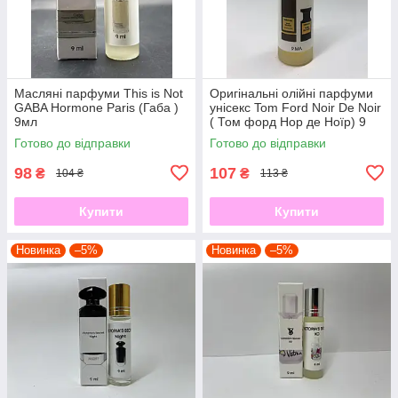
Масляні парфуми This is Not
Оригінальні олійні парфуми
GABA Hormone Paris (Габа )
унісекс Tom Ford Noir De Noir
9мл
( Том форд Нор де Ноїр) 9
мл
Готово до відправки
Готово до відправки
98
107
₴
₴
104 ₴
113 ₴
Купити
Купити
Новинка
–5%
Новинка
–5%