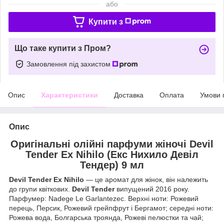
або
Купити з
Що таке купити з Пром?
Замовлення під захистом
Опис
Характеристики
Доставка
Оплата
Умови 
Опис
Оригінальні олійні парфуми жіночі Devil
Tender Ex Nihilo (Екс Нихило Девіл
Тендер) 9 мл
Devil Tender
Ex Nihilo
— це аромат для жінок, він належить
до групи квіткових.
Devil Tender
випущений 2016 року.
Парфумер: Nadege Le Garlantezec. Верхні ноти: Рожевий
перець, Персик, Рожевий грейпфрут і Бергамот; середні ноти:
Рожева вода, Болгарська троянда, Рожеві пелюстки та чай;