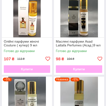
Олійні парфуми жіночі
Масляні парфуми Asad
Couture ( кутюр) 9 мл
Lattafa Perfumes (Асад )9 мл
Готово до відправки
Готово до відправки
107
98
₴
₴
113 ₴
104 ₴
Купити
Купити
–5%
Новинка
–5%