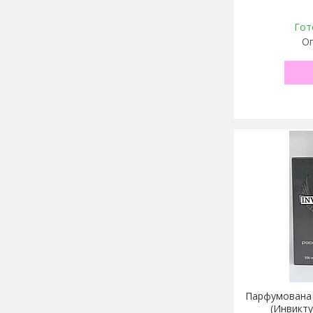
Гот
Оп
Парфумована в
(Инвикту