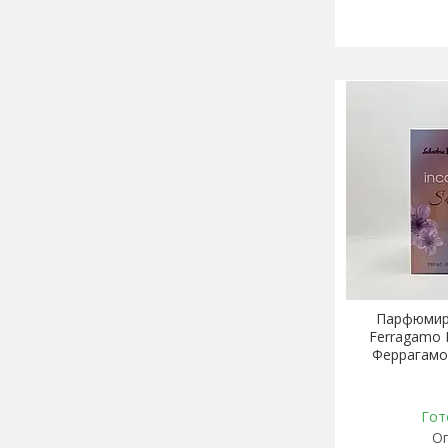
Парфюмиро
Ferragamo 
Феррагамо
Гот
Оп