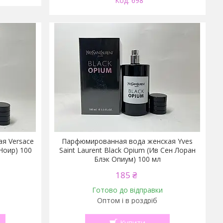
698
я Versace
Парфюмированная вода женская Yves
 Ноир) 100
Saint Laurent Black Opium (Ив Сен Лоран
Блэк Опиум) 100 мл
185 ₴
Готово до відправки
Оптом і в роздріб
Купити