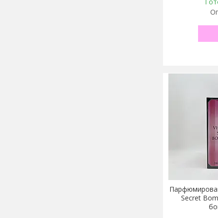
Гот
Оп
Парфюмированн
Secret Bom
бо