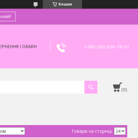
Кошик
ние!
+380 (68) 936-78-61
РНЕННЯ І ОБМІН