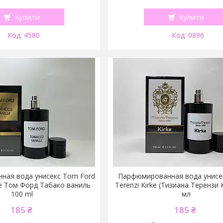
Купити
Купити
4580
0896
ная вода унисекс Tom Ford
Парфюмированная вода унисек
le Том Форд Табако ваниль
Terenzi Kirke (Тизиана Терензи 
100 ml
мл
185 ₴
185 ₴