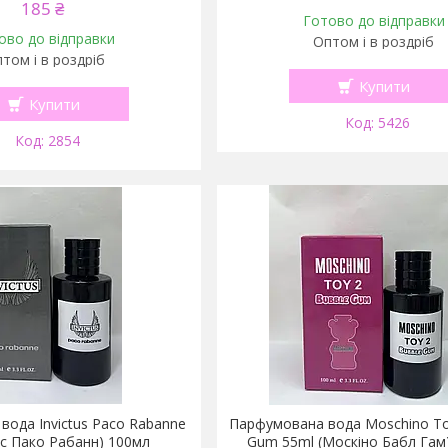
185 ₴
Готово до відправки
ово до відправки
Оптом і в роздріб
том і в роздріб
Купити
Купити
5426
2854
ода Invictus Paco Rabanne
Парфумована вода Moschino To
с Пако Рабанн) 100мл
Gum 55ml (Москіно Бабл Гам