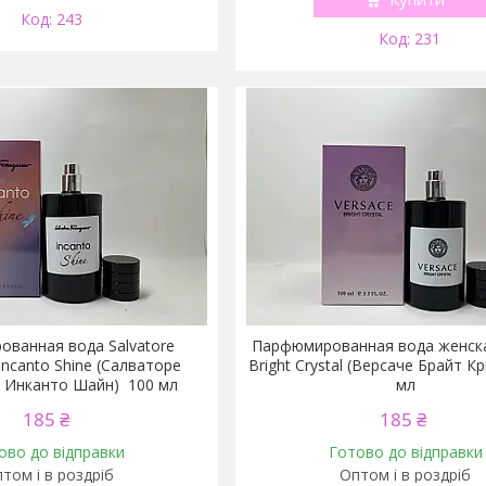
243
231
ванная вода Salvatore
Парфюмированная вода женска
Incanto Shine (Салваторе
Bright Crystal (Версаче Брайт К
 Инканто Шайн) 100 мл
мл
185 ₴
185 ₴
ово до відправки
Готово до відправки
том і в роздріб
Оптом і в роздріб