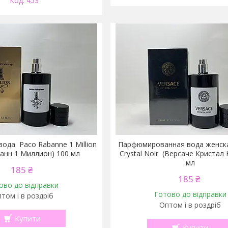
453
ода Paco Rabanne 1 Million
Парфюмированная вода женска
анн 1 Миллион) 100 мл
Crystal Noir (Версаче Кристал
мл
185 ₴
185 ₴
ово до відправки
Готово до відправки
том і в роздріб
Оптом і в роздріб
Купити
Купити