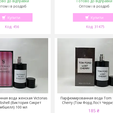
ово до відправки
Готово до відправки
том і в роздріб
Оптом і в роздріб
Купити
Купити
456
31475
ая вода женская Victorias
Парфюмированная вода Tom F
bshell (Виктория Сикрет
Cherry (Том Форд Лост Черри
мбшелл) 100 мл
185 ₴