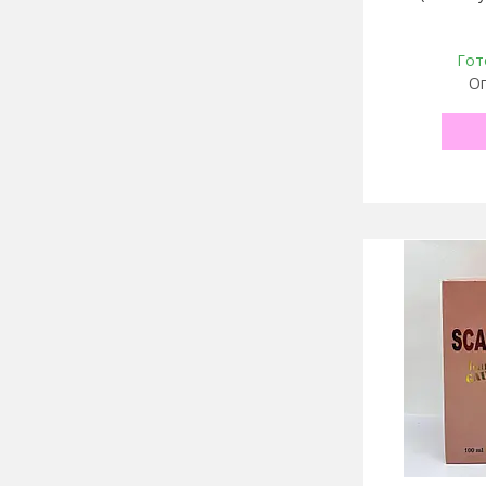
Гот
Оп