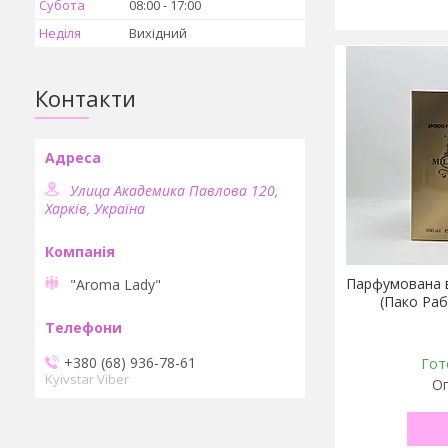
Субота
08:00
17:00
Неділя
Вихідний
Контакти
Улица Академика Павлова 120,
Харків, Україна
Парфумована в
"Aroma Lady"
(Пако Раб
+380 (68) 936-78-61
Гот
Kyivstar Viber
Оп