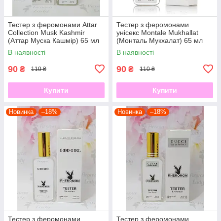
Тестер з феромонами Attar
Тестер з феромонами
Collection Musk Kashmir
унісекс Мontale Mukhallat
(Аттар Муска Кашмір) 65 мл
(Монталь Мукхалат) 65 мл
В наявності
В наявності
90
90
₴
₴
110 ₴
110 ₴
Купити
Купити
Новинка
–18%
Новинка
–18%
Тестер з феромонами
Тестер з феромонами