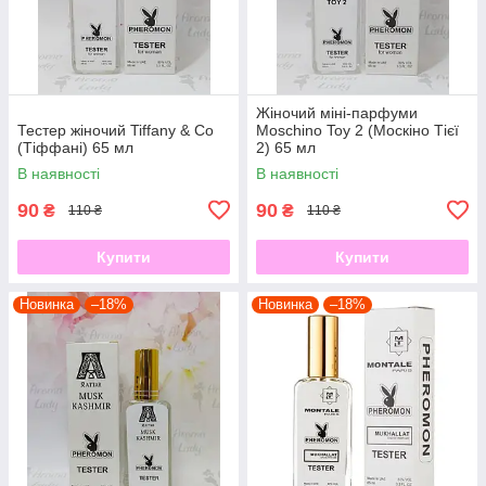
Жіночий міні-парфуми
Тестер жіночий Tiffany & Co
Moschino Toy 2 (Москіно Тієї
(Тіффані) 65 мл
2) 65 мл
В наявності
В наявності
90
90
₴
₴
110 ₴
110 ₴
Купити
Купити
Новинка
–18%
Новинка
–18%