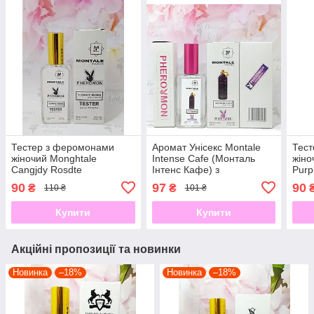
Тестер з феромонами
Аромат Унісекс Montale
Тес
жіночий Monghtale
Intense Cafe (Монталь
жіно
Cangjdy Rosdte
Інтенс Кафе) з
Purp
(Монрлталь Кеолнди
феромоном 60 мл
Пурп
90
97
90
₴
₴
110 ₴
101 ₴
Роипоуз) 65 мл
Купити
Купити
Акційні пропозиції та новинки
Новинка
–18%
Новинка
–18%