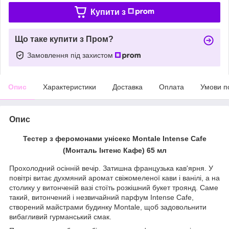
Купити з
Що таке купити з Пром?
Замовлення під захистом
Опис
Характеристики
Доставка
Оплата
Умови п
Опис
Тестер з феромонами унісекс Montale Intense Cafe
(Монталь Інтенс Кафе) 65 мл
Прохолодний осінній вечір. Затишна французька кав'ярня. У
повітрі витає духмяний аромат свіжомеленої кави і ванілі, а на
столику у витонченій вазі стоїть розкішний букет троянд. Саме
такий, витончений і незвичайний парфум Intense Cafe,
створений майстрами будинку Montale, щоб задовольнити
вибагливий гурманський смак.