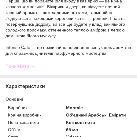
Перше, що ви побачите біля входу в кав'ярню — це ніжна
квіткова композиція. Відкривши двері, ви відчуєте пряний
кавовий аромат з шоколадними нотками, гармонійно
з'єднується з пахощами королеви квітів — троянди. І навіть
повернувшись додому, ви все ще будете у владі ванільного
солодкого присмаку, оттененного теплою амброю з легкою
домішкою білого мускусу.
Intense Cafe — це незвичайне поєднання вишуканих ароматів
для справжніх цінителів парфумерного мистецтва.
Приховати
Характеристики
Основні
Виробник
Montale
Країна виробник
Об'єднані Арабські Емірати
Початкова нота
Квіткові ноти
Об`єм
65 мл
Стать
Унісекс