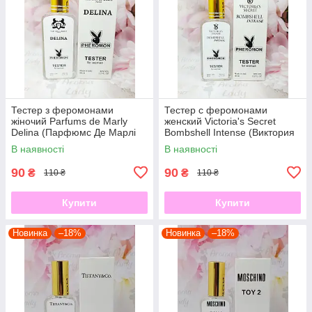
Тестер з феромонами
Тестер с феромонами
жіночий Parfums de Marly
женский Victoria's Secret
Delina (Парфюмс Де Марлі
Bombshell Intense (Виктория
Делина) 65 мл
Сикрет Бомбшелл Интенс) 65
В наявності
В наявності
мл
90
90
₴
₴
110 ₴
110 ₴
Купити
Купити
Новинка
–18%
Новинка
–18%