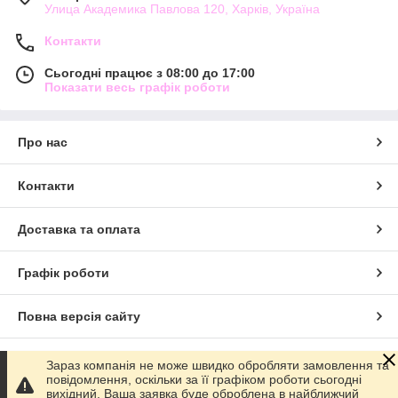
Улица Академика Павлова 120, Харків, Україна
Контакти
Сьогодні працює з 08:00 до 17:00
Показати весь графік роботи
Про нас
Контакти
Доставка та оплата
Графік роботи
Повна версія сайту
Сайт створено на маркетплейсі
Prom.ua
Зараз компанія не може швидко обробляти замовлення та
повідомлення, оскільки за її графіком роботи сьогодні
вихідний. Ваша заявка буде оброблена в найближчий