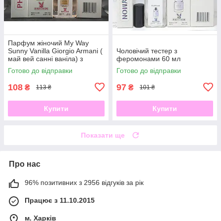
Парфум жіночий My Way
Sunny Vanilla Giorgio Armani (
Чоловічий тестер з
май вей санні ваніла) з
феромонами 60 мл
феромоном 60 мл
Готово до відправки
Готово до відправки
108
97
₴
₴
113 ₴
101 ₴
Купити
Купити
Показати ще
Про нас
96% позитивних з 2956 відгуків за рік
Працює з 11.10.2015
м. Харків