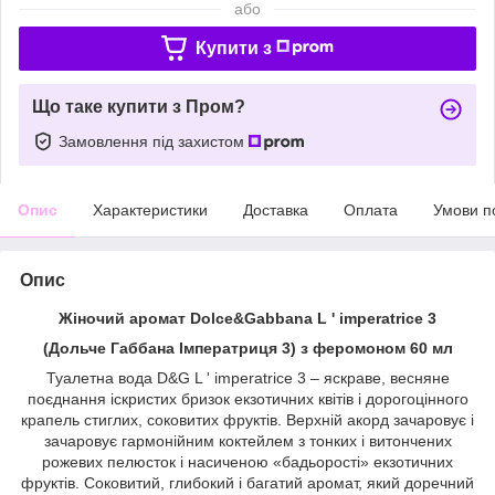
або
Купити з
Що таке купити з Пром?
Замовлення під захистом
Опис
Характеристики
Доставка
Оплата
Умови п
Опис
Жіночий аромат Dolce&Gabbana L ' imperatrice 3
(Дольче Габбана Імператриця 3) з феромоном 60 мл
Туалетна вода D&G L ' imperatrice 3 – яскраве, весняне
поєднання іскристих бризок екзотичних квітів і дорогоцінного
крапель стиглих, соковитих фруктів. Верхній акорд зачаровує і
зачаровує гармонійним коктейлем з тонких і витончених
рожевих пелюсток і насиченою «бадьорості» екзотичних
фруктів. Соковитий, глибокий і багатий аромат, який доречний