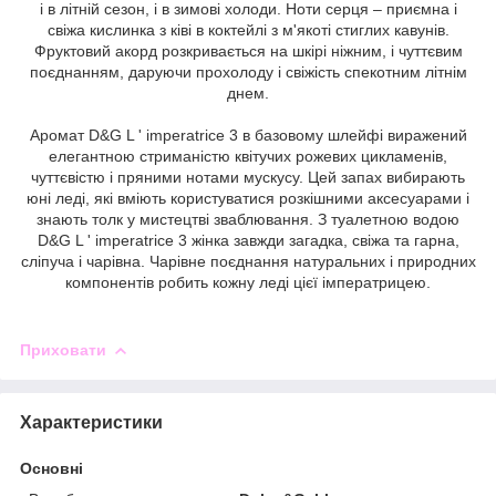
і в літній сезон, і в зимові холоди. Ноти серця – приємна і
свіжа кислинка з ківі в коктейлі з м'якоті стиглих кавунів.
Фруктовий акорд розкривається на шкірі ніжним, і чуттєвим
поєднанням, даруючи прохолоду і свіжість спекотним літнім
днем.
Аромат D&G L ' imperatrice 3 в базовому шлейфі виражений
елегантною стриманістю квітучих рожевих цикламенів,
чуттєвістю і пряними нотами мускусу. Цей запах вибирають
юні леді, які вміють користуватися розкішними аксесуарами і
знають толк у мистецтві зваблювання. З туалетною водою
D&G L ' imperatrice 3 жінка завжди загадка, свіжа та гарна,
сліпуча і чарівна. Чарівне поєднання натуральних і природних
компонентів робить кожну леді цієї імператрицею.
Приховати
Характеристики
Основні