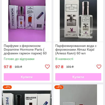
Парфуми з феромоном
Парфюмированная вода с
Dopamine Hormone Paris (
феромонами Almaz Kajal
дофамин гармон париж) 60
(Алмаз Каял) 60 мл
мл
Готово до відправки
В наявності
97
97
₴
₴
101 ₴
101 ₴
Купити
Купити
–4%
–4%