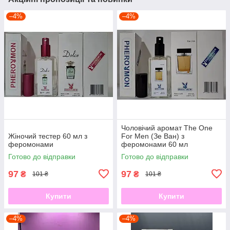
–4%
–4%
Чоловічий аромат The One
Жіночий тестер 60 мл з
For Men (Зе Ван) з
феромонами
феромонами 60 мл
Готово до відправки
Готово до відправки
97
97
₴
₴
101 ₴
101 ₴
Купити
Купити
–4%
–4%