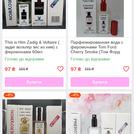
This is Him Zadig & Voltaire (
Парфюмированная вода с
задиг вольтер зис из хим) с
феромонами Tom Ford
феромонами 60мл
Cherry Smoke (Том Форд
Черри Смок) 60 ml
Готово до відправки
Готово до відправки
97
97
₴
₴
101 ₴
101 ₴
Купити
Купити
–4%
–4%