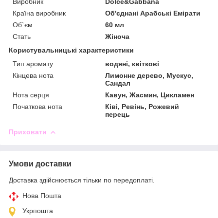
Виробник
Dolce&Gabbana
Країна виробник
Об'єднані Арабські Емірати
Об`єм
60 мл
Стать
Жіноча
Користувальницькі характеристики
Тип аромату
водяні, квіткові
Кінцева нота
Лимонне дерево, Мускус,
Сандал
Нота серця
Кавун, Жасмин, Цикламен
Початкова нота
Ківі, Ревінь, Рожевий
перець
Приховати
Умови доставки
Доставка здійснюється тільки по передоплаті.
Нова Пошта
Укрпошта