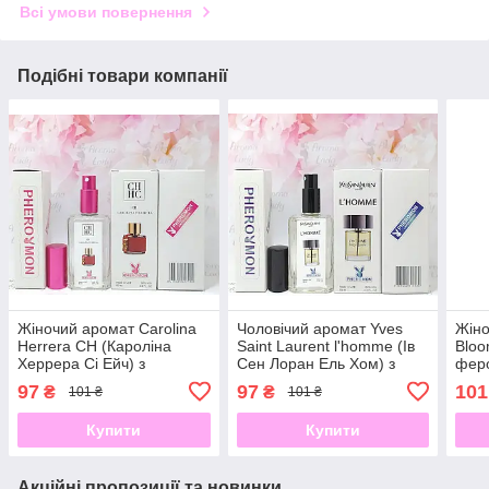
Всі умови повернення
Подібні товари компанії
Жіночий аромат Carolina
Чоловічий аромат Yves
Жіно
Herrera CH (Кароліна
Saint Laurent l'homme (Ів
Bloo
Херрера Сі Ейч) з
Сен Лоран Ель Хом) з
фер
феромонами 60 мл
феромоном 60 мл
97
97
101
₴
₴
101 ₴
101 ₴
Купити
Купити
Акційні пропозиції та новинки