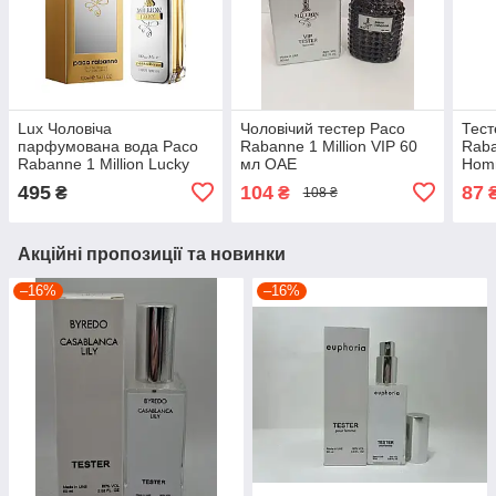
Lux Чоловіча
Чоловічий тестер Paco
Тест
парфумована вода Paco
Rabanne 1 Million VIP 60
Raba
Rabanne 1 Million Lucky
мл ОАЕ
Hom
(Пако раббан Ван мільйон
Иксэ
495
104
87
₴
₴
108 ₴
лакі) 100 мл
Акційні пропозиції та новинки
–16%
–16%