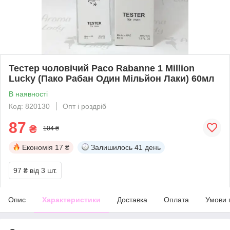
Тестер чоловічий Paco Rabanne 1 Million
Lucky (Пако Рабан Один Мільйон Лаки) 60мл
В наявності
Код: 820130
Опт і роздріб
87
₴
104 ₴
Економія
17 ₴
Залишилось
41 день
97 ₴
від 3 шт.
Опис
Характеристики
Доставка
Оплата
Умови 