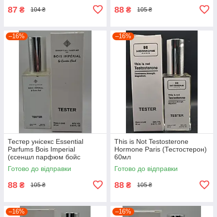
87
88
₴
₴
104 ₴
105 ₴
–16%
–16%
Тестер унісекс Essential
This is Not Testosterone
Parfums Bois Imperial
Hormone Paris (Тестостерон)
(єсеншл парфюм бойс
60мл
империал) 60 мл
Готово до відправки
Готово до відправки
88
88
₴
₴
105 ₴
105 ₴
–16%
–16%