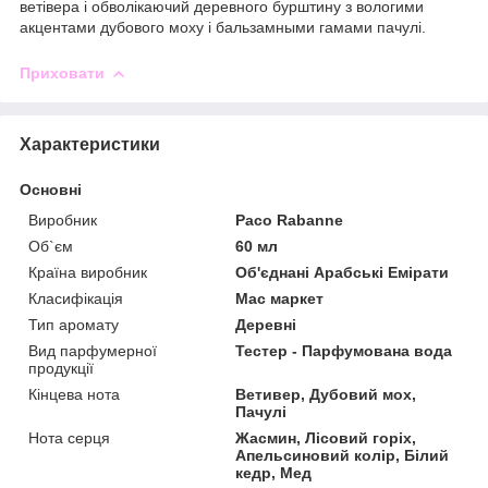
ветівера і обволікаючий деревного бурштину з вологими
акцентами дубового моху і бальзамными гамами пачулі.
Приховати
Характеристики
Основні
Виробник
Paco Rabanne
Об`єм
60 мл
Країна виробник
Об'єднані Арабські Емірати
Класифікація
Мас маркет
Тип аромату
Деревні
Вид парфумерної
Тестер - Парфумована вода
продукції
Кінцева нота
Ветивер, Дубовий мох,
Пачулі
Нота серця
Жасмин, Лісовий горіх,
Апельсиновий колір, Білий
кедр, Мед