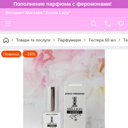
Пополнение парфюма с феромонами!
Интернет-Магазин "Aroma Lady"
Товари та послуги
Парфумерія
Тестера 60 мл
Те
Новинка
–16%