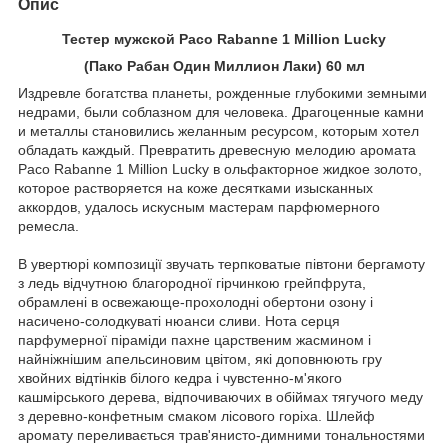
Опис
Тестер мужской Paco Rabanne 1 Million Lucky
(Пако Рабан Один Миллион Лаки) 60 мл
Издревле богатства планеты, рожденные глубокими земными
недрами, были соблазном для человека. Драгоценные камни
и металлы становились желанным ресурсом, которым хотел
обладать каждый. Превратить древесную мелодию аромата
Paco Rabanne 1 Million Lucky в ольфакторное жидкое золото,
которое растворяется на коже десятками изысканных
аккордов, удалось искусным мастерам парфюмерного
ремесла.
В увертюрі композиції звучать терпковатые півтони бергамоту
з ледь відчутною благородної гірчинкою грейпфрута,
обрамлені в освежающе-прохолодні обертони озону і
насичено-солодкуваті нюанси сливи. Нота серця
парфумерної піраміди пахне царственим жасмином і
найніжнішим апельсиновим цвітом, які доповнюють гру
хвойних відтінків білого кедра і чувстенно-м'якого
кашмірського дерева, відпочиваючих в обіймах тягучого меду
з деревно-конфетным смаком лісового горіха. Шлейф
аромату переливається трав'янисто-димними тональностями