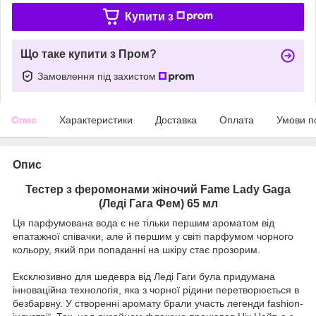
Купити з
Що таке купити з Пром?
Замовлення під захистом
Опис
Характеристики
Доставка
Оплата
Умови п
Опис
Тестер з феромонами жіночий Fame Lady Gaga
(Леді Гага Фем) 65 мл
Ця парфумована вода є не тільки першим ароматом від
епатажної співачки, але й першим у світі парфумом чорного
кольору, який при попаданні на шкіру стає прозорим.
Ексклюзивно для шедевра від Леді Гаги була придумана
інноваційна технологія, яка з чорної рідини перетворюється в
безбарвну. У створенні аромату брали участь легенди fashion-