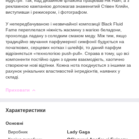
індустрії. Так, над дизайном флакона працював Нік Найт, а з
рекламною кампанією допомагав знаменитий Стівен Кляйн,
виступивши і режисером, і фотографом.
У непередбачуваною і незвичайної композиції Black Fluid
Fame переплелася ніжність жасмину з магією беладони,
прохолода ладану з солодким смаком меду. Між тим, якщо
традиційно звучання парфумерної симфонії будується на
початкових, серцевих нотках і шлейфі, то даний парфум
відрізняється «технологією push-pull». Справа в тому, що всі
компоненти постійно один з одним взаємодіють, хаотично
створюючи нові відтінки. Кожна нота поєднується з іншими за
рахунок унікальних властивостей інгредієнтів, наявних у
складі.
Приховати
Характеристики
Основні
Виробник
Lady Gaga