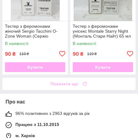
Тестер з феромонами
Тестер з феромонами
жіночий Sergio Tacchini O-
унісекс Montale Starry Night
Zone Woman (Сержіо
(Монталь Стари Найт) 65 мл
Таччини Озон Вумен) 65 мл
В наявності
В наявності
90
90
₴
₴
110 ₴
110 ₴
Купити
Купити
Показати ще
Про нас
96% позитивних з 2963 відгуків за рік
Працює з 11.10.2015
м. Харків