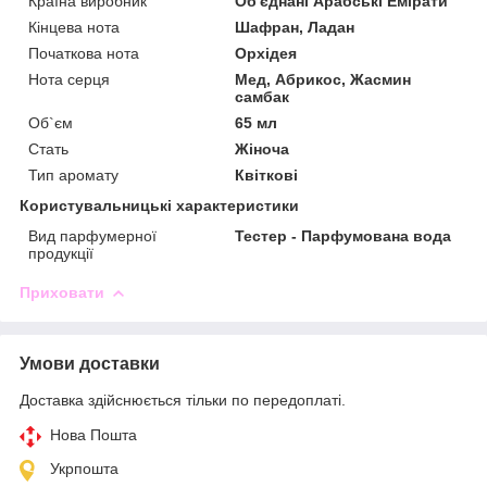
Країна виробник
Об'єднані Арабські Емірати
Кінцева нота
Шафран, Ладан
Початкова нота
Орхідея
Нота серця
Мед, Абрикос, Жасмин
самбак
Об`єм
65 мл
Стать
Жіноча
Тип аромату
Квіткові
Користувальницькі характеристики
Вид парфумерної
Тестер - Парфумована вода
продукції
Приховати
Умови доставки
Доставка здійснюється тільки по передоплаті.
Нова Пошта
Укрпошта