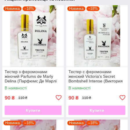
Новинка
–18%
Новинка
–18%
Тестер з феромонами
Тестер с феромонами
жіночий Parfums de Marly
женский Victoria's Secret
Delina (Парфюмс Де Марлі
Bombshell Intense (Виктория
Делина) 65 мл
Сикрет Бомбшелл Интенс) 65
В наявності
В наявності
мл
90
90
₴
₴
110 ₴
110 ₴
Купити
Купити
Новинка
–18%
Новинка
–18%