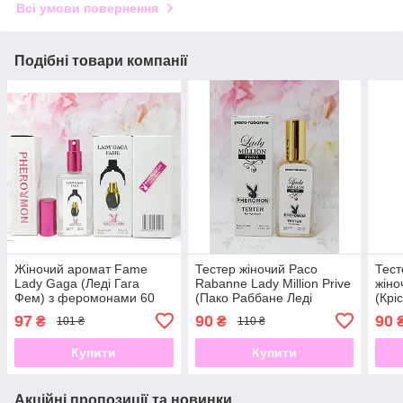
Всі умови повернення
Подібні товари компанії
Жіночий аромат Fame
Тестер жіночий Paco
Тес
Lady Gaga (Леді Гага
Rabanne Lady Million Prive
жіно
Фем) з феромонами 60
(Пако Раббане Леді
(Крі
мл
Мільйон Прайв) 65 мл
97
90
90
₴
₴
101 ₴
110 ₴
Купити
Купити
Акційні пропозиції та новинки