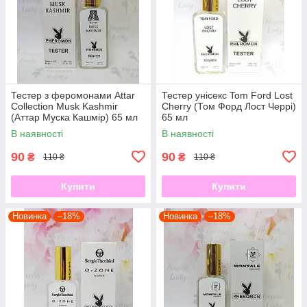
Тестер з феромонами Attar
Тестер унісекс Tom Ford Lost
Collection Musk Kashmir
Cherry (Том Форд Лост Черрі)
(Аттар Муска Кашмір) 65 мл
65 мл
В наявності
В наявності
90
90
₴
₴
110 ₴
110 ₴
Купити
Купити
Новинка
–18%
Новинка
–18%