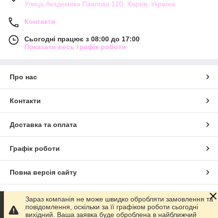
Улица Академика Павлова 120, Харків, Україна
Контакти
Сьогодні працює з 08:00 до 17:00
Показати весь графік роботи
Про нас
Контакти
Доставка та оплата
Графік роботи
Повна версія сайту
Сайт створено на маркетплейсі
Prom.ua
Зараз компанія не може швидко обробляти замовлення та
повідомлення, оскільки за її графіком роботи сьогодні
вихідний. Ваша заявка буде оброблена в найближчий