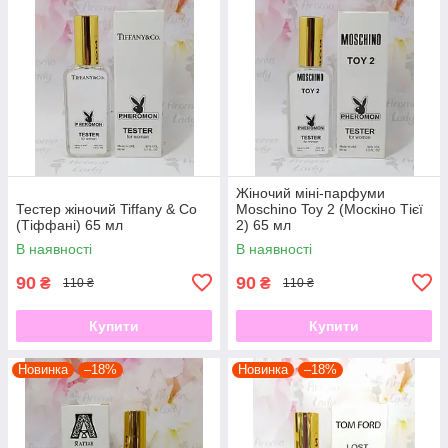
Жіночий міні-парфуми
Тестер жіночий Tiffany & Co
Moschino Toy 2 (Москіно Тієї
(Тіффані) 65 мл
2) 65 мл
В наявності
В наявності
90
90
₴
₴
110 ₴
110 ₴
Купити
Купити
Новинка
–18%
Новинка
–18%