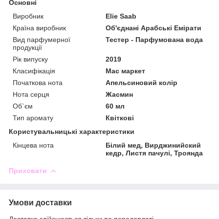
Основні
Виробник
Elie Saab
Країна виробник
Об'єднані Арабські Емірати
Вид парфумерної
Тестер - Парфумована вода
продукції
Рік випуску
2019
Класифікація
Мас маркет
Початкова нота
Апельсиновий колір
Нота серця
Жасмин
Об`єм
60 мл
Тип аромату
Квіткові
Користувальницькі характеристики
Кінцева нота
Білий мед, Вирджинийский
кедр, Листя пачулі, Троянда
Приховати
Умови доставки
Доставка здійснюється тільки по передоплаті.