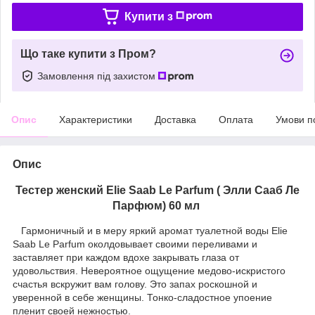
Купити з
Що таке купити з Пром?
Замовлення під захистом
Опис
Характеристики
Доставка
Оплата
Умови п
Опис
Тестер женский Elie Saab Le Parfum ( Элли Сааб Ле
Парфюм) 60 мл
Гармоничный и в меру яркий аромат туалетной воды Elie
Saab Le Parfum околдовывает своими переливами и
заставляет при каждом вдохе закрывать глаза от
удовольствия. Невероятное ощущение медово-искристого
счастья вскружит вам голову. Это запах роскошной и
уверенной в себе женщины. Тонко-сладостное упоение
пленит своей нежностью.