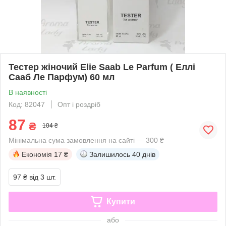
Тестер жіночий Elie Saab Le Parfum ( Еллі
Сааб Ле Парфум) 60 мл
В наявності
Код: 82047
Опт і роздріб
87
₴
104 ₴
Мінімальна сума замовлення на сайті — 300 ₴
Економія
17 ₴
Залишилось
40 днів
97 ₴
від 3 шт.
Купити
або