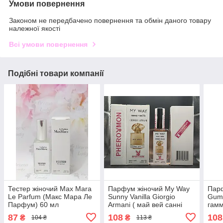
Умови повернення
Законом не передбачено повернення та обмін даного товару
належної якості
Всі умови повернення
Подібні товари компанії
Тестер жіночий Max Mara
Парфум жіночий My Way
Парф
Le Parfum (Макс Мара Ле
Sunny Vanilla Giorgio
Gumm
Парфум) 60 мл
Armani ( май вей санні
гамм
ваніла) з феромоном 60
фер
87
108
108
₴
₴
104 ₴
113 ₴
мл