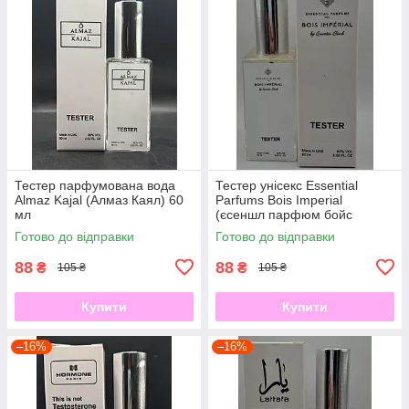
Тестер парфумована вода
Тестер унісекс Essential
Almaz Kajal (Алмаз Каял) 60
Parfums Bois Imperial
мл
(єсеншл парфюм бойс
империал) 60 мл
Готово до відправки
Готово до відправки
88
88
₴
₴
105 ₴
105 ₴
Купити
Купити
–16%
–16%