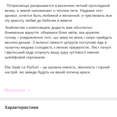
Потрясающе раскрывается в весеннее-летний прохладный
вечер, а зимой напоминает о теплом лете. Надевая этот
аромат, хочется быть любимой и желанной, и чувствовать всю
эту красоту любви до бабочек в животе.
Знайомство з композицією додасть вам абсолютно
божевільне відчуття: оберемок білих квітів, яка кружляє
голову, і усвідомлення того, що зима не вічна і скоро прийдуть
весняні деньки. З зеленої свіжості цитрусів поступово йде в
галантну медова солодкість з легкою гіркуватістю. Лист пачулі
і віргінський кедр огорнуть вашу ауру чуттєвості ніжною
шлейфовой серпанком.
Elie Saab Le Parfum – це шалена ніжність, жіночність і гарний
настрій, які завжди будуть на вашій поличці краси.
Приховати
Характеристики