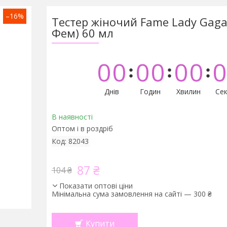
–16%
Тестер жіночий Fame Lady Gaga 
Фем) 60 мл
0
0
0
0
0
0
0
Днів
Годин
Хвилин
Сек
В наявності
Оптом і в роздріб
Код:
82043
87 ₴
104 ₴
Показати оптові ціни
Мінімальна сума замовлення на сайті — 300 ₴
Купити