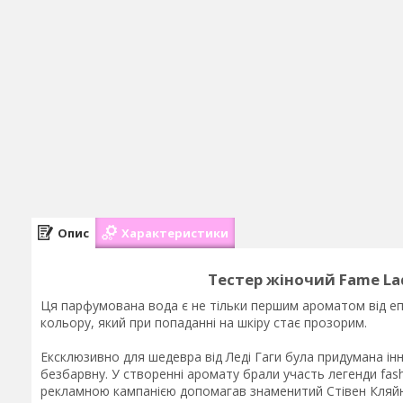
Опис
Характеристики
Тестер жіночий Fame Lad
Ця парфумована вода є не тільки першим ароматом від еп
кольору, який при попаданні на шкіру стає прозорим.
Ексклюзивно для шедевра від Леді Гаги була придумана інн
безбарвну. У створенні аромату брали участь легенди fash
рекламною кампанією допомагав знаменитий Стівен Кляйн