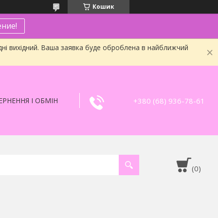
Кошик
ние!
дні вихідний. Ваша заявка буде оброблена в найближчий
+380 (68) 936-78-61
РНЕННЯ І ОБМІН