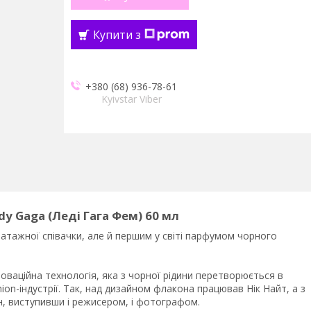
Купити з
+380 (68) 936-78-61
Kyivstar Viber
y Gaga (Леді Гага Фем) 60 мл
атажної співачки, але й першим у світі парфумом чорного
оваційна технологія, яка з чорної рідини перетворюється в
ion-індустрії. Так, над дизайном флакона працював Нік Найт, а з
, виступивши і режисером, і фотографом.