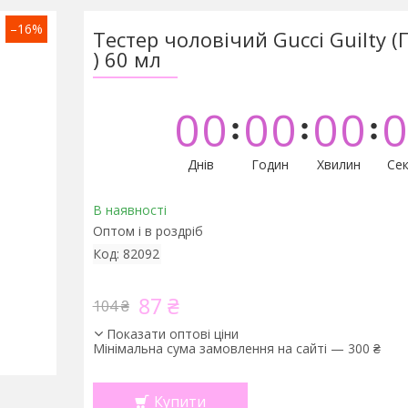
–16%
Тестер чоловічий Gucci Guilty (
) 60 мл
0
0
0
0
0
0
0
Днів
Годин
Хвилин
Сек
В наявності
Оптом і в роздріб
Код:
82092
87 ₴
104 ₴
Показати оптові ціни
Мінімальна сума замовлення на сайті — 300 ₴
Купити