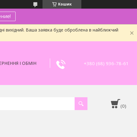
Кошик
ние!
дні вихідний. Ваша заявка буде оброблена в найближчий
+380 (68) 936-78-61
РНЕННЯ І ОБМІН