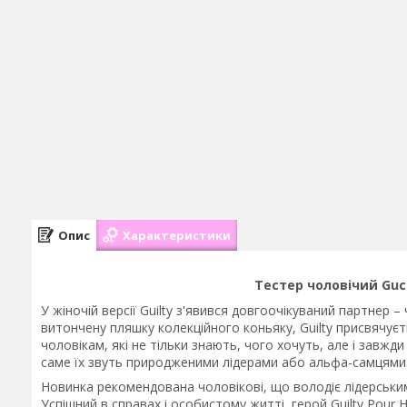
Опис
Характеристики
Тестер чоловічий Gucci
У жіночій версії Guilty з'явився довгоочікуваний партнер 
витончену пляшку колекційного коньяку, Guilty присвячує
чоловікам, які не тільки знають, чого хочуть, але і завжд
саме їх звуть природженими лідерами або альфа-самцями. 
Новинка рекомендована чоловікові, що володіє лідерськи
Успішний в справах і особистому житті, герой Guilty Pour 