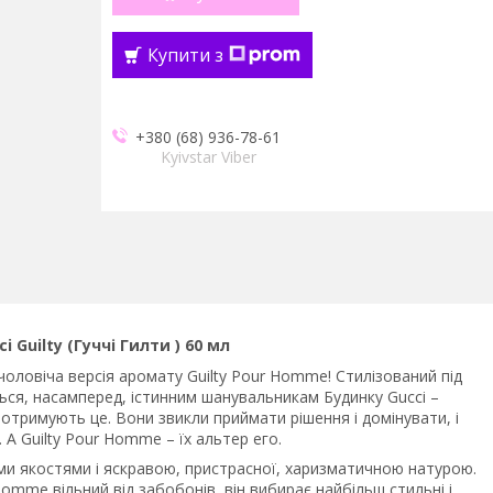
Купити з
+380 (68) 936-78-61
Kyivstar Viber
 Guilty (Гуччі Гилти ) 60 мл
– чоловіча версія аромату Guilty Pour Homme! Стилізований під
ться, насамперед, істинним шанувальникам Будинку Gucci –
и отримують це. Вони звикли приймати рішення і домінувати, і
А Guilty Pour Homme – їх альтер его.
ми якостями і яскравою, пристрасної, харизматичною натурою.
Homme вільний від забобонів, він вибирає найбільш стильні і