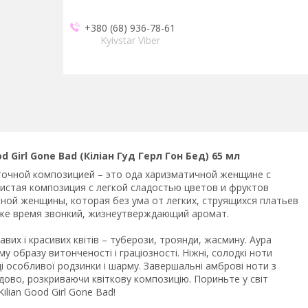
+380 (68) 936-78-61
Kyivstar Viber
 Girl Gone Bad (Кіліан Гуд Герл Гон Бед) 65 мл
точной композицией – это ода харизматичной женщине с
истая композиция с легкой сладостью цветов и фруктов
ной женщины, которая без ума от легких, струящихся платьев
о же время звонкий, жизнеутверждающий аромат.
вих і красивих квітів – туберози, троянди, жасмину. Аура
 образу витонченості і граціозності. Ніжні, солодкі ноти
 особливої родзинки і шарму. Завершальні амброві ноти з
дово, розкриваючи квіткову композицію. Пориньте у світ
ilian Good Girl Gone Bad!