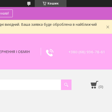
Кошик
ние!
дні вихідний. Ваша заявка буде оброблена в найближчий
+380 (68) 936-78-61
РНЕННЯ І ОБМІН