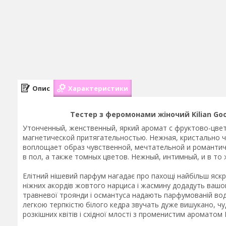
Опис
Характеристики
Тестер з феромонами жіночий Kilian Good
Утонченный, женственный, яркий аромат с фруктово-цве
магнетической притягательностью. Нежная, кристально ч
воплощает образ чувственной, мечтательной и романтич
в пол, а также томных цветов. Нежный, интимный, и в т
Елітний нішевий парфум нагадає про пахощі найбільш яскра
ніжних акордів жовтого нарциса і жасмину додадуть вашому
травневої троянди і османтуса надають парфумованій воді
легкою терпкістю білого кедра звучать дуже вишукано, чу
розкішних квітів і східної млості з променистим ароматом K