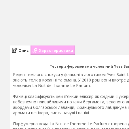
Опис
Характеристики
Тестер з феромонами чоловічий Yves Sain
Рецепт вмілого спокуси у флаконі з логотипом Yves Saint
знають толк в коханні та омана. У 2010 році вони вкотр
чоловіків La Nuit de l'homme Le Parfum.
Фахівці класифікують цей п'янкий еліксир як східний фуже
небезпечно привабливими нотами бергамота, зеленого ан
акордами болгарської лаванди, французького лабданума 
аромати ветівера, листя пачулі і ванілі.
Парфумерна вода La Nuit de l'homme Le Parfum створена дл