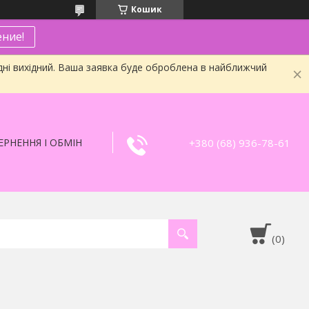
Кошик
ние!
дні вихідний. Ваша заявка буде оброблена в найближчий
+380 (68) 936-78-61
РНЕННЯ І ОБМІН