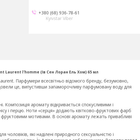
+380 (68) 936-78-61
Kyivstar Viber
t Laurent l'homme (Ів Сен Лоран Ель Хом) 65 мл
 Laurent. Парфумери всесвітньо відомого бренду, безумовно,
е довели це, випустивши запаморочливу парфумовану воду для
рні. Композиція аромату відкривається спокусливими і
ісу і перцю. Ноти «серця» додають квітково-фруктових фарб
і фруктовими мотивами. В основі аромату лежать привабливі
я чоловіків, які наділені природного сексуальністю і