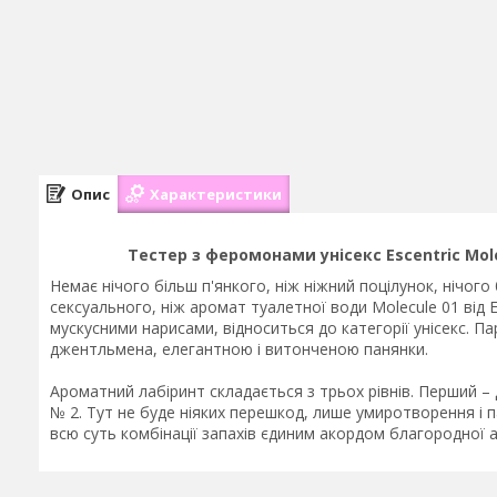
Опис
Характеристики
Тестер з феромонами унісекс Escentric Mol
Немає нічого більш п'янкого, ніж ніжний поцілунок, нічого 
сексуального, ніж аромат туалетної води Molecule 01 від 
мускусними нарисами, відноситься до категорії унісекс. 
джентльмена, елегантною і витонченою панянки.
Ароматний лабіринт складається з трьох рівнів. Перший – 
№ 2. Тут не буде ніяких перешкод, лише умиротворення і 
всю суть комбінації запахів єдиним акордом благородної а