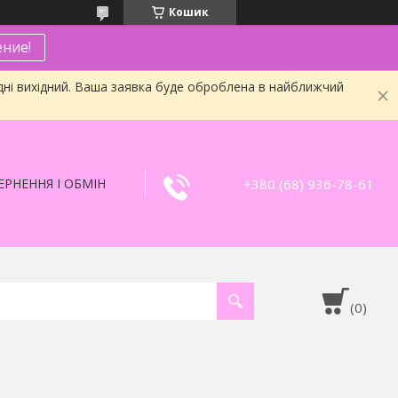
Кошик
ние!
дні вихідний. Ваша заявка буде оброблена в найближчий
+380 (68) 936-78-61
РНЕННЯ І ОБМІН