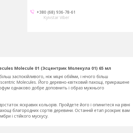
+380 (68) 936-78-61
Kyivstar Viber
ecules Molecule 01 (Эсцентрик Молекула 01) 65 мл
більш заспокійливого, ніж міцні обійми, і нічого більш
Escentric Molecules. Його деревно-квітковий пахощі, прикрашене
Парфум однаково добре доповнить і образ мужнього
достаток яскравих кольорів. Пройдете його і опинитеся на рівні
пахощі благородних сортів деревини. Останній етап розкриє вам
мбри і стійкого мускусу.