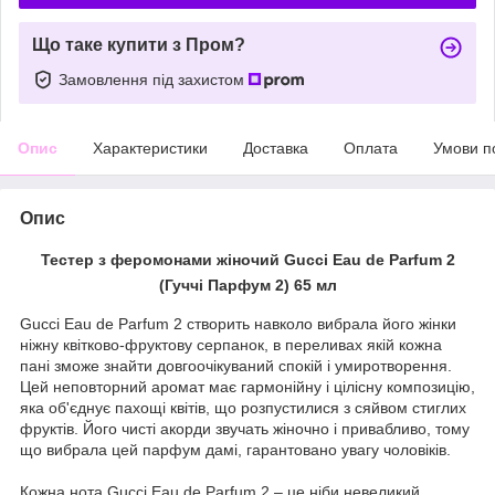
Що таке купити з Пром?
Замовлення під захистом
Опис
Характеристики
Доставка
Оплата
Умови п
Опис
Тестер з феромонами жіночий Gucci Eau de Parfum 2
(Гуччі Парфум 2) 65 мл
Gucci Eau de Parfum 2 створить навколо вибрала його жінки
ніжну квітково-фруктову серпанок, в переливах якій кожна
пані зможе знайти довгоочікуваний спокій і умиротворення.
Цей неповторний аромат має гармонійну і цілісну композицію,
яка об'єднує пахощі квітів, що розпустилися з сяйвом стиглих
фруктів. Його чисті акорди звучать жіночно і привабливо, тому
що вибрала цей парфум дамі, гарантовано увагу чоловіків.
Кожна нота Gucci Eau de Parfum 2 – це ніби невеликий