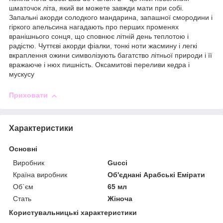
шматочок літа, який ви можете завжди мати при собі.
Запальні акорди солодкого мандарина, запашної смородини і
гіркого апельсина нагадають про перших променях
вранішнього сонця, що сповнює літній день теплотою і
радістю. Чуттєві акорди фіалки, тонкі ноти жасмину і легкі
вкраплення ожини символізують багатство літньої природи і її
вражаюче і нюх пишність. Оксамитові переливи кедра і
мускусу
Приховати
Характеристики
Основні
Виробник
Gucci
Країна виробник
Об'єднані Арабські Емірати
Об`єм
65 мл
Стать
Жіноча
Користувальницькі характеристики