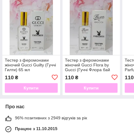
Тестер з феромонами
Тестер з феромонами
Тес
жіночий Gucci Guilty (Гуччі
жіночий Gucci Flora by
жіно
Гилти) 65 мл
Gucci (Гуччі Флора бай
Parf
Гуччі) 65 мл
Пар
110
110
110
₴
₴
Купити
Купити
Про нас
96% позитивних з 2949 відгуків за рік
Працює з 11.10.2015