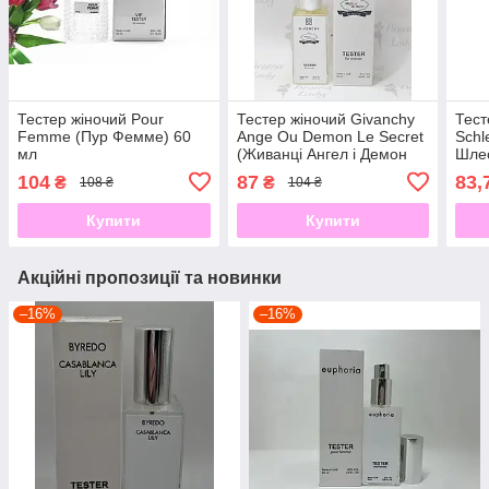
Тестер жіночий Pour
Тестер жіночий Givanchy
Тест
Femme (Пур Фемме) 60
Ange Ou Demon Le Secret
Schl
мл
(Живанці Ангел і Демон
Шле
Ле Сікрет) 60 мл
104
87
83,
₴
₴
108 ₴
104 ₴
Купити
Купити
Акційні пропозиції та новинки
–16%
–16%