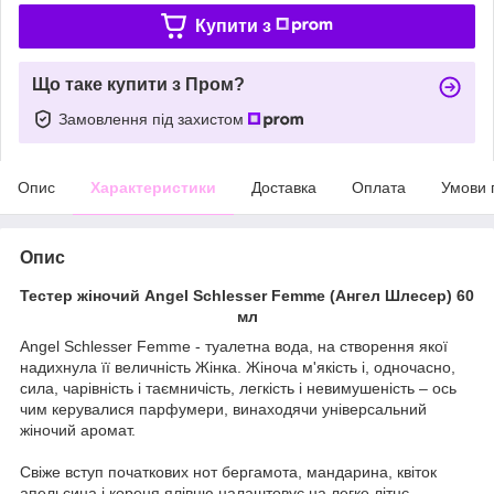
Купити з
Що таке купити з Пром?
Замовлення під захистом
Опис
Характеристики
Доставка
Оплата
Умови 
Опис
Тестер жіночий Angel Schlesser Femme (Ангел Шлесер) 60
мл
Angel Schlesser Femme - туалетна вода, на створення якої
надихнула її величність Жінка. Жіноча м'якість і, одночасно,
сила, чарівність і таємничість, легкість і невимушеність – ось
чим керувалися парфумери, винаходячи універсальний
жіночий аромат.
Свіже вступ початкових нот бергамота, мандарина, квіток
апельсина і кореня ялівцю налаштовує на легке літнє