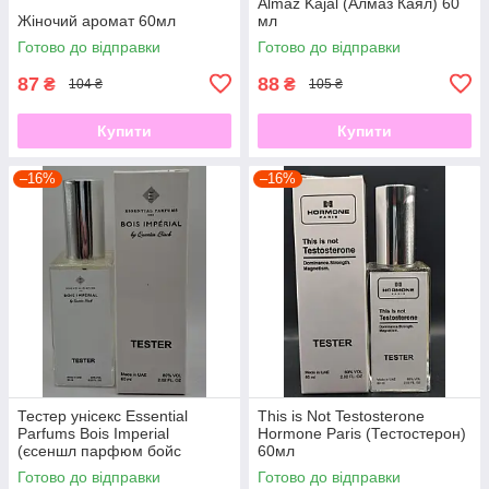
Almaz Kajal (Алмаз Каял) 60
Жіночий аромат 60мл
мл
Готово до відправки
Готово до відправки
87
88
₴
₴
104 ₴
105 ₴
Купити
Купити
–16%
–16%
Тестер унісекс Essential
This is Not Testosterone
Parfums Bois Imperial
Hormone Paris (Тестостерон)
(єсеншл парфюм бойс
60мл
империал) 60 мл
Готово до відправки
Готово до відправки