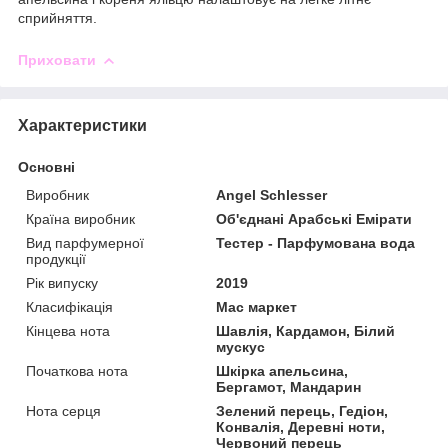
сприйняття.
Приховати
Характеристики
Основні
Виробник
Angel Schlesser
Країна виробник
Об'єднані Арабські Емірати
Вид парфумерної
Тестер - Парфумована вода
продукції
Рік випуску
2019
Класифікація
Мас маркет
Кінцева нота
Шавлія, Кардамон, Білий
мускус
Початкова нота
Шкірка апельсина,
Бергамот, Мандарин
Нота серця
Зелений перець, Гедіон,
Конвалія, Деревні ноти,
Червоний перець