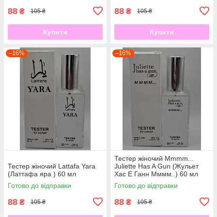
88
88
₴
₴
105 ₴
105 ₴
Купити
Купити
–16%
–16%
Тестер жіночий Mmmm...
Тестер жіночий Lattafa Yara
Juliette Has A Gun (Жульет
(Латтафа яра ) 60 мл
Хас Е Ганн Мммм..) 60 мл
Готово до відправки
Готово до відправки
88
88
₴
₴
105 ₴
105 ₴