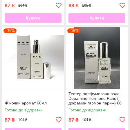
87
88
₴
₴
104 ₴
105 ₴
Купити
Купити
–16%
–16%
Тестер парфумована вода
Dopamine Hormone Paris (
Жіночий аромат 60мл
дофамин гармон париж) 60
мл
Готово до відправки
Готово до відправки
87
87
₴
₴
104 ₴
104 ₴