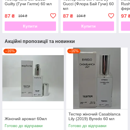
Guilty (Гучи Гилти) 60 мл
Gucci (Флора Бай Гучи) 60
Rush
мл
фер
87
87
97
₴
₴
104 ₴
104 ₴
Купити
Купити
Акційні пропозиції та новинки
–16%
–16%
Тестер жіночий Casablanca
Жіночий аромат 60мл
Lily (2019) Byredo 60 мл
Готово до відправки
Готово до відправки