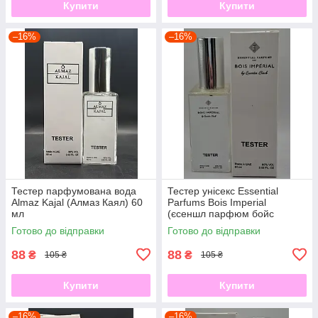
Купити
Купити
–16%
–16%
Тестер парфумована вода
Тестер унісекс Essential
Almaz Kajal (Алмаз Каял) 60
Parfums Bois Imperial
мл
(єсеншл парфюм бойс
империал) 60 мл
Готово до відправки
Готово до відправки
88
88
₴
₴
105 ₴
105 ₴
Купити
Купити
–16%
–16%