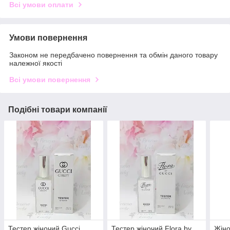
Всі умови оплати
Умови повернення
Законом не передбачено повернення та обмін даного товару
належної якості
Всі умови повернення
Подібні товари компанії
Тестер жіночий Gucci
Тестер жіночий Flora by
Жіно