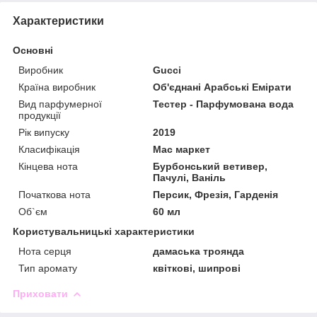
Характеристики
Основні
Виробник
Gucci
Країна виробник
Об'єднані Арабські Емірати
Вид парфумерної
Тестер - Парфумована вода
продукції
Рік випуску
2019
Класифікація
Мас маркет
Кінцева нота
Бурбонський ветивер,
Пачулі, Ваніль
Початкова нота
Персик, Фрезія, Гарденія
Об`єм
60 мл
Користувальницькі характеристики
Нота серця
дамаська троянда
Тип аромату
квіткові, шипрові
Приховати