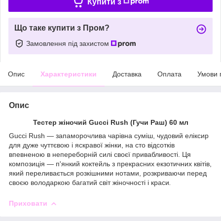
Купити з
Що таке купити з Пром?
Замовлення під захистом
Опис
Характеристики
Доставка
Оплата
Умови 
Опис
Тестер жіночий Gucci Rush (Гучи Раш) 60 мл
Gucci Rush ― запаморочлива чарівна суміш, чудовий еліксир
для дуже чуттєвою і яскравої жінки, на сто відсотків
впевненою в непереборній силі своєї привабливості. Ця
композиція ― п'янкий коктейль з прекрасних екзотичних квітів,
який переливається розкішними нотами, розкриваючи перед
своєю володаркою багатий світ жіночності і краси
.
Приховати