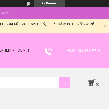
Кошик
ние!
дні вихідний. Ваша заявка буде оброблена в найближчий
+380 (68) 936-78-61
РНЕННЯ І ОБМІН