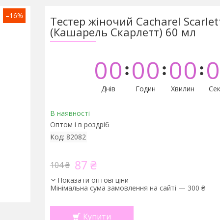
–16%
Тестер жіночий Cacharel Scarlet
(Кашарель Скарлетт) 60 мл
0
0
0
0
0
0
0
Днів
Годин
Хвилин
Сек
В наявності
Оптом і в роздріб
Код:
82082
87 ₴
104 ₴
Показати оптові ціни
Мінімальна сума замовлення на сайті — 300 ₴
Купити