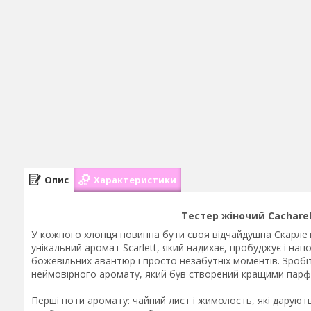
Опис
Характеристики
Тестер жіночий Cacharel
У кожного хлопця повинна бути своя відчайдушна Скарлет
унікальний аромат Scarlett, який надихає, пробуджує і нап
божевільних авантюр і просто незабутніх моментів. Зроб
неймовірного аромату, який був створений кращими парфю
Перші ноти аромату: чайний лист і жимолость, які дарують