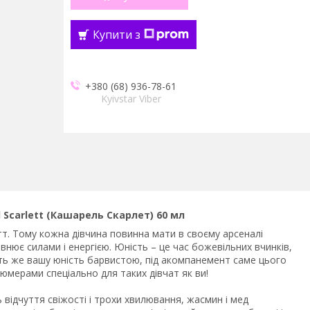
Купити з
+380 (68) 936-78-61
Kyivstar Viber
 Scarlett (Кашарель Скарлет) 60 мл
т. Тому кожна дівчина повинна мати в своєму арсеналі
овнює силами і енергією. Юність – це час божевільних вчинків,
іть же вашу юність барвистою, під акомпанемент саме цього
мерами спеціально для таких дівчат як ви!
 відчуття свіжості і трохи хвилювання, жасмин і мед