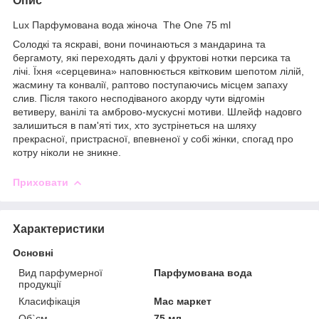
Опис
Lux Парфумована вода жіноча The One 75 ml
Солодкі та яскраві, вони починаються з мандарина та
бергамоту, які переходять далі у фруктові нотки персика та
лічі. Їхня «серцевина» наповнюється квітковим шепотом лілій,
жасмину та конвалії, раптово поступаючись місцем запаху
слив. Після такого несподіваного акорду чути відгомін
ветиверу, ванілі та амброво-мускусні мотиви. Шлейф надовго
залишиться в пам'яті тих, хто зустрінеться на шляху
прекрасної, пристрасної, впевненої у собі жінки, спогад про
котру ніколи не зникне.
Приховати
Характеристики
Основні
Вид парфумерної
Парфумована вода
продукції
Класифікація
Мас маркет
Об`єм
75 мл