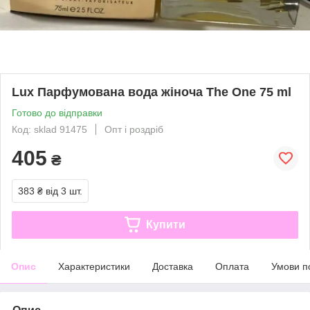
Lux Парфумована вода жіноча The One 75 ml
Готово до відправки
Код: sklad 91475
Опт і роздріб
405
₴
383 ₴
від 3 шт.
Купити
Опис
Характеристики
Доставка
Оплата
Умови п