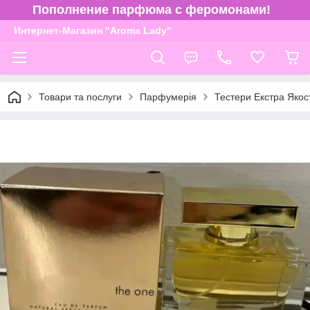
Пополнение парфюма с феромонами!
Интернет-Магазин "Aroma Lady"
Товари та послуги
Парфумерія
Тестери Екстра Якос