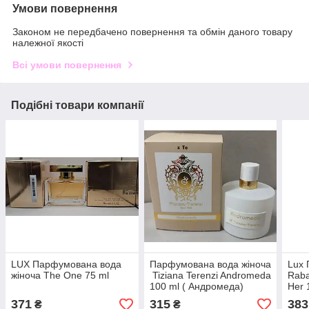
Умови повернення
Законом не передбачено повернення та обмін даного товару
належної якості
Всі умови повернення
Подібні товари компанії
LUX Парфумована вода
Парфумована вода жіноча
Lux
жіноча The One 75 ml
Tiziana Terenzi Andromeda
Raba
100 ml ( Андромеда)
Her 
371
315
383
₴
₴