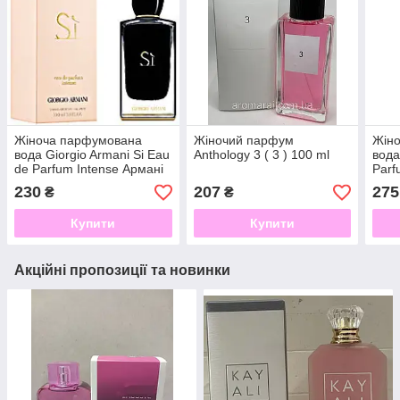
Жіноча парфумована
Жіночий парфум
Жін
вода Giorgio Armani Si Eau
Anthology 3 ( 3 ) 100 ml
вода
de Parfum Intense Армані
Parf
про де парфум інтенс 100
Викт
230
207
275
₴
₴
мл
) 10
Купити
Купити
Акційні пропозиції та новинки