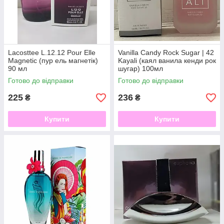
Lacosttee L.12.12 Pour Elle
Vanilla Candy Rock Sugar | 42
Magnetic (пур ель магнетік)
Kayali (каял ванила кенди рок
90 мл
шугар) 100мл
Готово до відправки
Готово до відправки
225
236
₴
₴
Купити
Купити