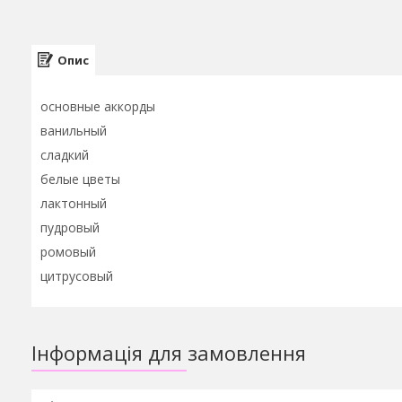
Опис
основные аккорды
ванильный
сладкий
белые цветы
лактонный
пудровый
ромовый
цитрусовый
Інформація для замовлення