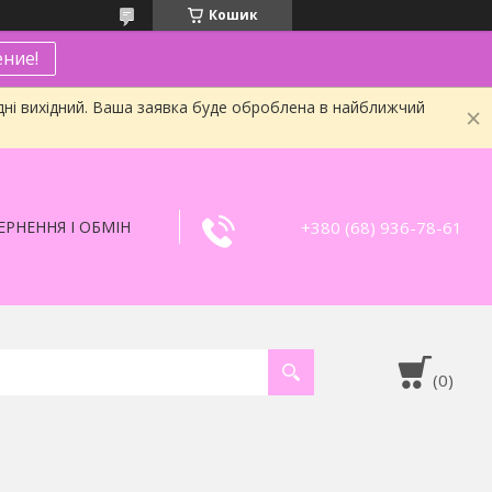
Кошик
ние!
дні вихідний. Ваша заявка буде оброблена в найближчий
+380 (68) 936-78-61
РНЕННЯ І ОБМІН