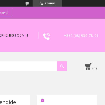
Кошик
ние!
+380 (68) 936-78-61
РНЕННЯ І ОБМІН
endide