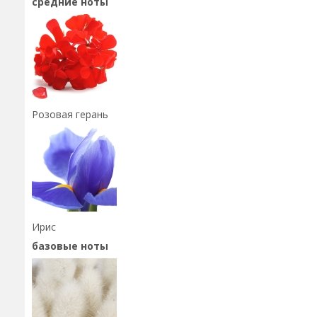
средние ноты
Розовая герань
Ирис
базовые ноты