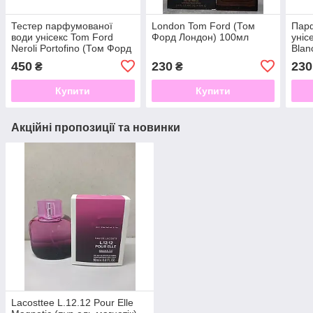
Тестер парфумованої
London Tom Ford (Том
Пар
води унісекс Tom Ford
Форд Лондон) 100мл
уніс
Neroli Portofino (Том Форд
Blan
Неролі Портофіно) 100 мл
Блан
450
230
230
₴
₴
Купити
Купити
Акційні пропозиції та новинки
Lacosttee L.12.12 Pour Elle