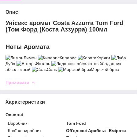
Опис
Унісекс аромат Costa Azzurra Tom Ford
(Том Форд (Коста Аззурра) 100мл
Ноты Аромата
Лимон
Кипарис
Коряги
Дуба
Янтарь
Ладанник
абсолютный
Соль
Морской бриз
Приховати
Характеристики
Основні
Виробник
Tom Ford
Країна виробник
Об'єднані Арабські Емірати