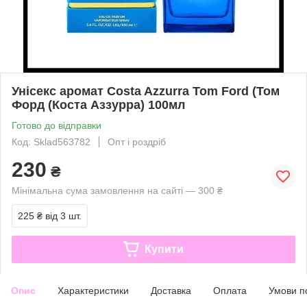
Унісекс аромат Costa Azzurra Tom Ford (Том
Форд (Коста Аззурра) 100мл
Готово до відправки
Код: Sklad563782
Опт і роздріб
230
₴
Мінімальна сума замовлення на сайті — 300 ₴
225 ₴
від 3 шт.
Купити
Опис
Характеристики
Доставка
Оплата
Умови п