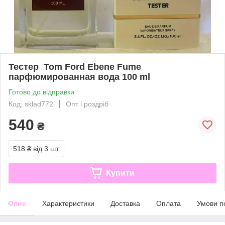
Тестер Tom Ford Ebene Fume
парфюмированная вода 100 ml
Готово до відправки
Код: sklad772
Опт і роздріб
540
₴
518 ₴
від 3 шт.
Купити
Опис
Характеристики
Доставка
Оплата
Умови п