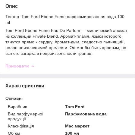
Опис
Тестер Tom Ford Ebene Fume парфюмированная вода 100
ml
Tom Ford Ebene Fume Eau De Parfum — мистический аромат
из коллекции Private Blend. Аромат-пламя, языки которого
тянутся прямо к сердцу. Аромат-дым, сладостно пьянящий,
полон неизъяснимой прелести. Он мог бы быть простым, но
вся его загадка в непроизвольности границ.
Приховати
Характеристики
Основні
Виробник
Tom Ford
Вид парфумерної
Парфумована вода
продукції
Класифікація
Мас маркет
Об`єм
100 мл