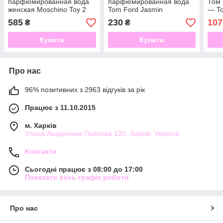
парфюмированная вода
парфюмированная вода
Том 
женская Moschino Toy 2
Tom Ford Jasmin
— To
Bubble Gum (Москино
Rouge(Том Форд жасмин
55 m
585
230
107
₴
₴
Бабл Гам) 100мл ( БЕЗ
руж) 100 мл
КРИШКИ)
Купити
Купити
Про нас
96% позитивних з 2963 відгуків за рік
Працює з 11.10.2015
м. Харків
Улица Академика Павлова 120, Харків, Україна
Контакти
Сьогодні працює з 08:00 до 17:00
Показати весь графік роботи
Про нас