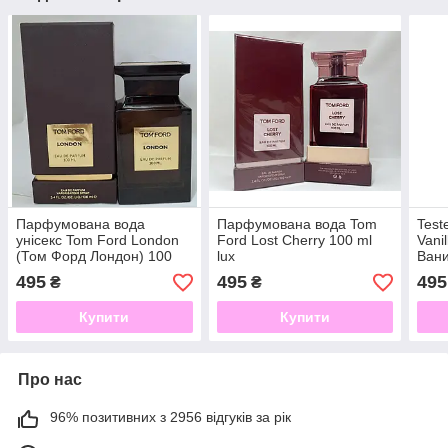
Парфумована вода
Парфумована вода Tom
Tes
унісекс Tom Ford London
Ford Lost Cherry 100 ml
Vani
(Том Форд Лондон) 100
lux
Вани
мл
495
495
495
₴
₴
Купити
Купити
Про нас
96% позитивних з 2956 відгуків за рік