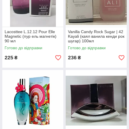
Lacosttee L.12.12 Pour Elle
Vanilla Candy Rock Sugar | 42
Magnetic (пур ель магнетік)
Kayali (каял ванила кенди рок
90 мл
шугар) 100мл
Готово до відправки
Готово до відправки
225
236
₴
₴