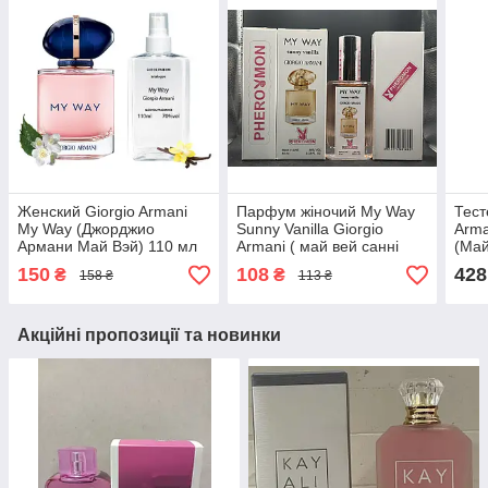
Женский Giorgio Armani
Парфум жіночий My Way
Тест
My Way (Джорджио
Sunny Vanilla Giorgio
Arma
Армани Май Вэй) 110 мл
Armani ( май вей санні
(Май
ваніла) з феромоном 60
150
108
428
₴
₴
158 ₴
113 ₴
мл
Акційні пропозиції та новинки