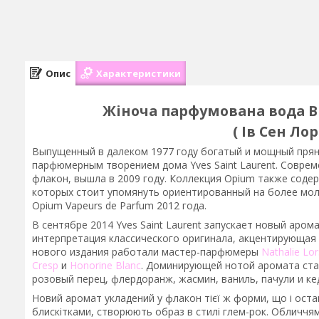
Опис
Характеристики
Жіноча парфумована вода Bla
( Ів Сен Ло
Выпущенный в далеком 1977 году богатый и мощный пря
парфюмерным творением дома Yves Saint Laurent. Соврем
флакон, вышла в 2009 году. Коллекция Opium также соде
которых стоит упомянуть ориентированный на более моло
Opium Vapeurs de Parfum 2012 года.
В сентябре 2014 Yves Saint Laurent запускает новый аром
интерпретация классического оригинала, акцентирующая
нового издания работали мастер-парфюмеры
Nathalie Lo
Cresp
и
Honorine Blanc
. Доминирующей нотой аромата ста
розовый перец, флердоранж, жасмин, ваниль, пачули и ке
Новий аромат укладений у флакон тієї ж форми, що і оста
блискітками, створюють образ в стилі глем-рок. Обличчям 