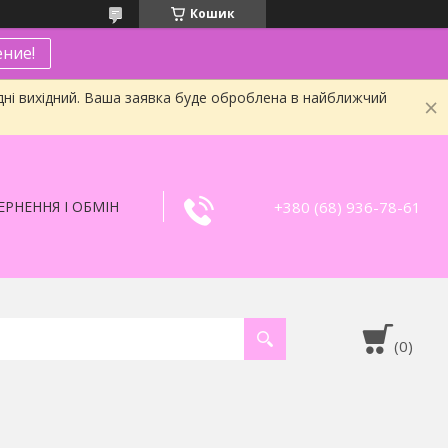
Кошик
ние!
дні вихідний. Ваша заявка буде оброблена в найближчий
+380 (68) 936-78-61
РНЕННЯ І ОБМІН