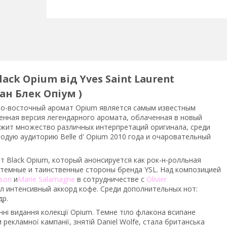
ck Opium від Yves Saint Laurent
ран Блек Опіум )
но-восточный аромат Opium является самым известным
енная версия легендарного аромата, облаченная в новый
ржит множество различных интерпретаций оригинала, среди
дую аудиторию Belle d' Opium 2010 года и очаровательный
ат Black Opium, который анонсируется как рок-н-ролльная
 темные и таинственные стороны бренда YSL. Над композицией
rson
и
Marie Salamagne
в сотрудничестве с
Olivier
л интенсивный аккорд кофе. Среди дополнительных нот:
др.
нні видання колекції Opium. Темне тіло флакона всипане
рекламної кампанії, знятій Daniel Wolfe, стала британська