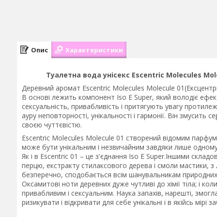
Опис
Характеристики
Туалетна вода унісекс Escentric Molecules Mo
Деревний аромат Escentric Molecules Molecule 01(Ексцентр
В основі лежить компонент Iso E Super, який володіє еф
сексуальність, привабливість і притягують увагу протилеж
ауру неповторності, унікальності і гармонії. Він змусить 
своєю чуттєвістю.
Escentric Molecules Molecule 01 створений відомим парф
може бути унікальним і незвичайним завдяки лише одному 
Як і в Escentric 01 – це з'єднання Iso E Super.Іншими скла
перцю, екстракту стилаксового дерева і смоли мастики, з л
безперечно, сподобається всім шанувальникам природних
Оксамитові ноти деревних дуже чутливі до хімії тіла; і к
привабливим і сексуальним. Наука запахів, нарешті, змог
ризикувати і відкривати для себе унікальні і в якійсь мірі 