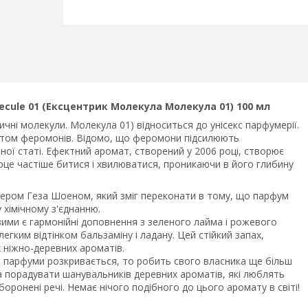
lecule 01 (Ексцентрик Молекула Молекула 01) 100 мл
ичні молекули. Молекула 01) відноситься до унісекс парфумерії.
ектом феромонів. Відомо, що феромони підсилюють
ної статі. Ефектний аромат, створений у 2006 році, створює
серце частіше битися і хвилюватися, проникаючи в його глибину
умером Геза Шоеном, який зміг переконати в тому, що парфум
хімічному з'єднанню.
довими є гармонійні доповнення з зеленого лайма і рожевого
егким відтінком бальзаміну і ладану. Цей стійкий запах,
 ніжно-деревних ароматів.
оли парфуми розкривається, то робить свого власника ще більш
ла порадувати шанувальників деревних ароматів, які люблять
заборонені речі. Немає нічого подібного до цього аромату в світі!