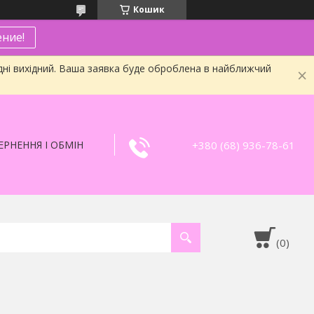
Кошик
ние!
дні вихідний. Ваша заявка буде оброблена в найближчий
+380 (68) 936-78-61
РНЕННЯ І ОБМІН