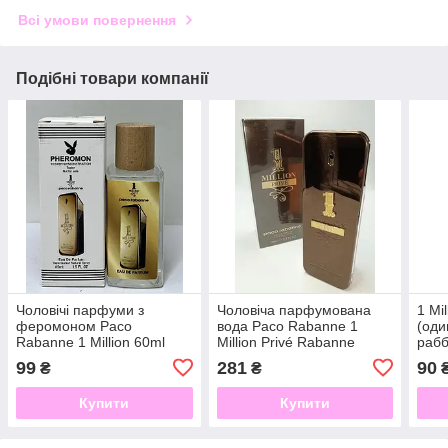
Всі умови повернення
Подібні товари компанії
Чоловічі парфуми з
Чоловіча парфумована
1 Mi
феромоном Paco
вода Paco Rabanne 1
(оди
Rabanne 1 Million 60ml
Million Privé Rabanne
рабб
(Пако раббан Ван
пар
99
281
90
₴
₴
миллион Прайв)100мл
Купити
Купити