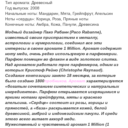
Тип аромата: Древесный
Год выпуска: 2008
Начальные ноты: Мандарин, Мята, Грейпфрут, Апельсин
Ноты «сердца»: Корица, Роза, Пряные ноты
Конечные ноты: Амбра, Кожа, Пачули, Древесина
Модный дизайнер Пако Рабанн (Paco Rabanne),
известный своим пристрастием к металлу,
астрологии и нумерологии, соединил все эти
интересы в своем аромате 1 Million. Аромат содержит
ноту меди, очень редко используемую в парфюмерии.
Парфюм помещен во флакон в виде золотого слитка.
Над ароматом работало трое парфюмеров, одним из
которых Кристоф Рейно (Christophe Raynaud).
Создание композиции заняло 18 месяцев, за которые
было создано 1800
пробников. Аромат
характеризуется
«богатым сочетанием синтетических и натуральных
ингредиентов». Парфюм открывается искрящимися и
яркими нотами грейпфрута, мяты и красного
апельсина. «Сердце» состоит из розы, корицы и
пряностей, а «база» раскрывается кожей, белой
древесиной, амброй и индонезийским пачули. И среди
этого всего витает аккорд меди.
Мужественный и чувственный аромат 1 Million (1