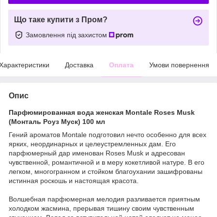
Що таке купити з Пром?
Замовлення під захистом
Характеристики
Доставка
Оплата
Умови повернення
Опис
Парфюмированная вода женская Montale Roses Musk
(Монталь Роуз Муск) 100 мл
Гений ароматов Montale подготовил нечто особенно для всех
ярких, неординарных и целеустремленных дам. Его
парфюмерный дар именован Roses Musk и адресован
чувственной, романтичной и в меру кокетливой натуре. В его
легком, многогранном и стойком благоухании зашифрованы
истинная роскошь и настоящая красота.
Волшебная парфюмерная мелодия разливается приятным
холодком жасмина, прерывая тишину своим чувственным