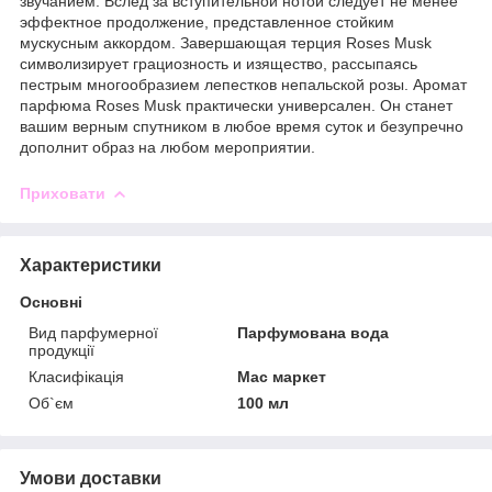
звучанием. Вслед за вступительной нотой следует не менее
эффектное продолжение, представленное стойким
мускусным аккордом. Завершающая терция Roses Musk
символизирует грациозность и изящество, рассыпаясь
пестрым многообразием лепестков непальской розы. Аромат
парфюма Roses Musk практически универсален. Он станет
вашим верным спутником в любое время суток и безупречно
дополнит образ на любом мероприятии.
Приховати
Характеристики
Основні
Вид парфумерної
Парфумована вода
продукції
Класифікація
Мас маркет
Об`єм
100 мл
Умови доставки