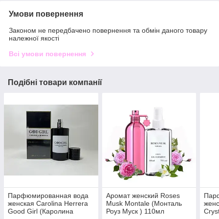
Умови повернення
Законом не передбачено повернення та обмін даного товару
належної якості
Всі умови повернення
Подібні товари компанії
Парфюмированная вода
Аромат женский Roses
Пар
женская Carolina Herrera
Musk Montale (Монталь
женс
Good Girl (Каролина
Роуз Муск ) 110мл
Crys
Херрера Гуд Герл) 100 мл
Крис