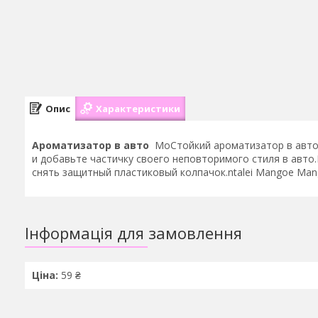
Опис
Характеристики
Ароматизатор в авто
MoСтойкий ароматизатор в авто
и добавьте частичку своего неповторимого стиля в авто
снять защитный пластиковый колпачок.ntalei Mangoe Ma
Інформація для замовлення
Ціна:
59 ₴