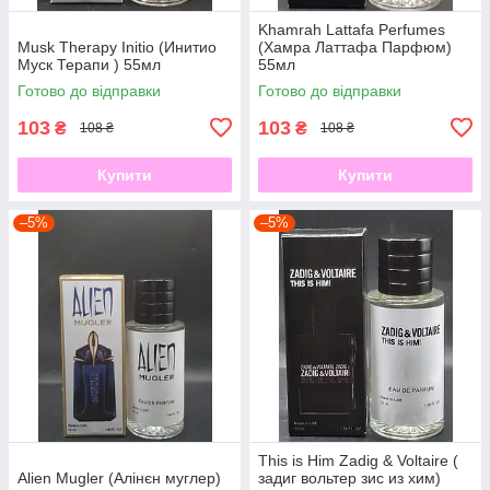
Khamrah Lattafa Perfumes
Musk Therapy Initio (Инитио
(Хамра Латтафа Парфюм)
Муск Терапи ) 55мл
55мл
Готово до відправки
Готово до відправки
103
103
₴
₴
108 ₴
108 ₴
Купити
Купити
–5%
–5%
This is Him Zadig & Voltaire (
Alien Mugler (Алінєн муглер)
задиг вольтер зис из хим)