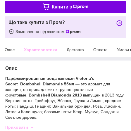
Купити з
Що таке купити з Пром?
Замовлення під захистом
Опис
Характеристики
Доставка
Оплата
Умови 
Опис
Парфюмированная вода женская Victoria's
Secret Bombshell Diamonds 55мл
— это аромат для
женщин, он принадлежит к группе цветочные
фруктовые.
Bombshell Diamonds 2013
выпущен в 2013 году.
Верхние ноты: Грейпфрут, Яблоко, Груша и Лимон; средние
ноты: Ландыш, Гиацинт, Ванильная орхидея, Роза, Жасмин,
Лотос и Календула; базовые ноты: Кедр, Мускус, Сандал и
Светлое дерево.
Приховати