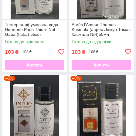
Тестер парфумована вода
Après l’Amour Thomas
Hormone Paris This is Not
Kosmala (апрес Лямур Томас
Gaba (Габа) 55мл
Касмала №4)55мл
Готово до відправки
Готово до відправки
103
103
₴
₴
108 ₴
108 ₴
Купити
Купити
–5%
–5%