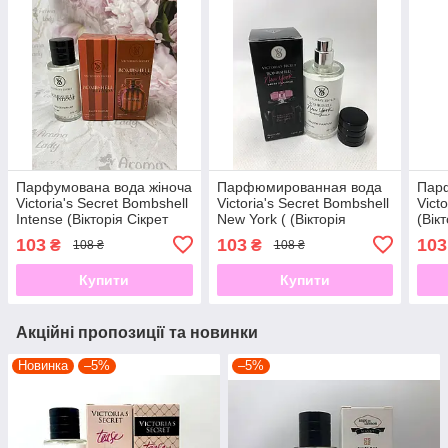
Парфумована вода жіноча
Парфюмированная вода
Парф
Victoria's Secret Bombshell
Victoria's Secret Bombshell
Vict
Intense (Вікторія Сікрет
New York ( (Вікторія
(Вік
Бомбшелл Інтенс) 55 мл
Секрет Бомбшел Нью-
103
103
103
₴
₴
108 ₴
108 ₴
Йорк) 55мл
Купити
Купити
Акційні пропозиції та новинки
Новинка
–5%
–5%