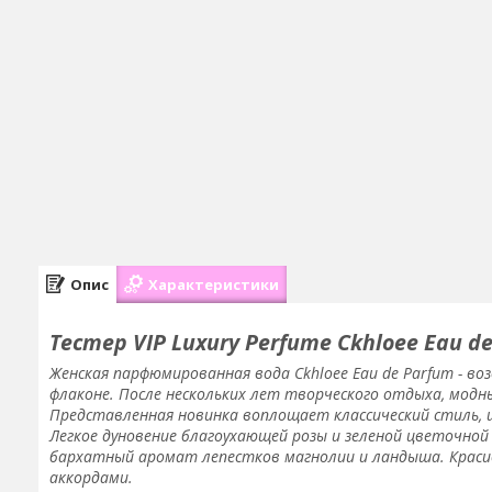
Опис
Характеристики
Тестер VIP Luxury Perfume Ckhloee Eau d
Женская парфюмированная вода Ckhloee Eau de Parfum - в
флаконе. После нескольких лет творческого отдыха, мод
Представленная новинка воплощает классический стиль,
Легкое дуновение благоухающей розы и зеленой цветочной 
бархатный аромат лепестков магнолии и ландыша. Краси
аккордами.