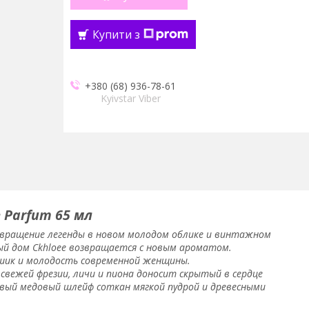
Купити з
+380 (68) 936-78-61
Kyivstar Viber
e Parfum 65 мл
озвращение легенды в новом молодом облике и винтажном
ный дом Ckhloee возвращается с новым ароматом.
 шик и молодость современной женщины.
свежей фрезии, личи и пиона доносит скрытый в сердце
вый медовый шлейф соткан мягкой пудрой и древесными