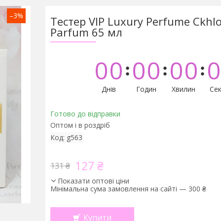
–3%
Тестер VIP Luxury Perfume Ckhl
Parfum 65 мл
0
0
0
0
0
0
0
Днів
Годин
Хвилин
Сек
Готово до відправки
Оптом і в роздріб
Код:
g563
127 ₴
131 ₴
Показати оптові ціни
Мінімальна сума замовлення на сайті — 300 ₴
Купити