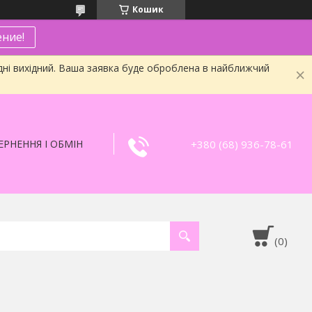
Кошик
ние!
дні вихідний. Ваша заявка буде оброблена в найближчий
+380 (68) 936-78-61
РНЕННЯ І ОБМІН