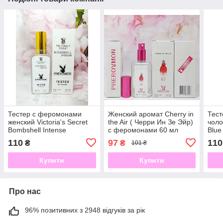
Тестер с феромонами
Женский аромат Cherry in
Тес
женский Victoria's Secret
the Air ( Черри Ин Зе Эйр)
чоло
Bombshell Intense
с феромонами 60 мл
Blue
(Виктория Сикрет
Блю)
110
97
110
₴
₴
101 ₴
Бомбшелл Интенс) 65 мл
Купити
Купити
Про нас
96% позитивних з 2948 відгуків за рік