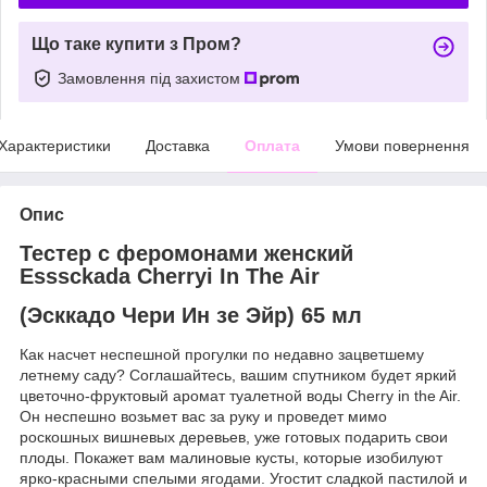
Що таке купити з Пром?
Замовлення під захистом
Характеристики
Доставка
Оплата
Умови повернення
Опис
Тестер с феромонами женский
Esssckada Cherryi In The Air
(Эсккадо Чери Ин зе Эйр) 65 мл
Как насчет неспешной прогулки по недавно зацветшему
летнему саду? Соглашайтесь, вашим спутником будет яркий
цветочно-фруктовый аромат туалетной воды Cherry in the Air.
Он неспешно возьмет вас за руку и проведет мимо
роскошных вишневых деревьев, уже готовых подарить свои
плоды. Покажет вам малиновые кусты, которые изобилуют
ярко-красными спелыми ягодами. Угостит сладкой пастилой и