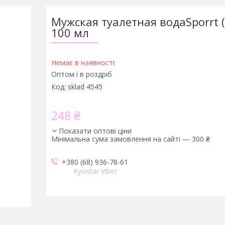
Мужская туалетная водаSporrt (
100 мл
Немає в наявності
Оптом і в роздріб
Код:
sklad 4545
248 ₴
Показати оптові ціни
Мінімальна сума замовлення на сайті — 300 ₴
+380 (68) 936-78-61
Kyivstar Viber