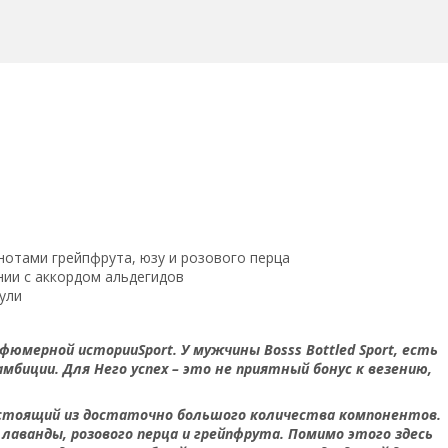
отами грейпфрута, юзу и розового перца
ании с аккордом альдегидов
ули
ерной историиSport. У мужчины Bosss Bottled Sport, есть
амбиции. Для Него успех – это не приятный бонус к везению,
остоящий из достаточно большого количества компонентов.
лаванды, розового перца и грейпфрута. Помимо этого здесь