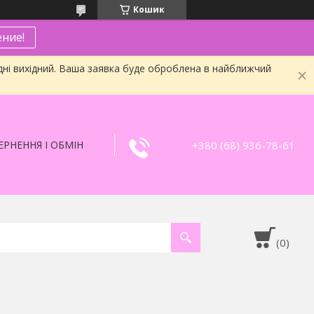
Кошик
ние!
дні вихідний. Ваша заявка буде оброблена в найближчий
+380 (68) 936-78-61
РНЕННЯ І ОБМІН