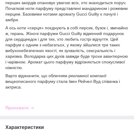
перших акордів опановує увагою всіх, хто знаходиться поруч.
Початкові ноти парфуму представлені мандарином і рожевим
перцем. Базовими нотами аромату Gucci Guilty є пачулі і
амбри.
А ось ноти «серця» поєднують в собі персик, бузок і, звичайно
ж, герань. Жіночі парфуми Gucci Guilty відмінний подарунок
для сердцеедок і для тих, хто любить гострі відчуття. Цей
парфум є одним з небагатьох, у якому зійшлися три таких
вибухонебезпечних якості, як зухвалість, сексуальність і
харизма. Володарка цих духів завжди буде трохи авантюрною
і чарівною. Аромат цього парфуму відрізняється спокусливої
ніжністю.
Варто відзначити, що обличчям рекламної компанії
вищеописаного парфуму стала Івен Рейчел Вуд співачка і
актриса.
Приховати
Характеристики