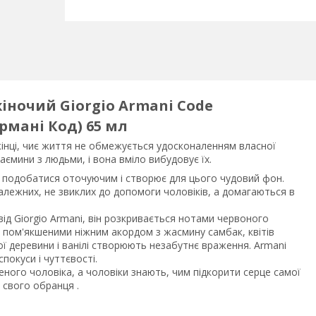
іночий Giorgio Armani Code
рмані Код) 65 мл
жінці, чиє життя не обмежується удосконаленням власної
аємини з людьми, і вона вміло вибудовує їх.
 подобатися оточуючим і створює для цього чудовий фон.
залежних, не звиклих до допомоги чоловіків, а домагаються в
ід Giorgio Armani, він розкривається нотами червоного
, пом'якшеними ніжним акордом з жасмину самбак, квітів
ної деревини і ванілі створюють незабутнє враження. Armani
покуси і чуттєвості.
еного чоловіка, а чоловіки знають, чим підкорити серце самої
 свого обранця .