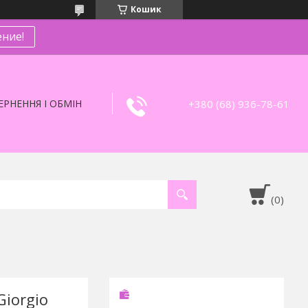
Кошик
ние!
+380 (68) 936-78-61
РНЕННЯ І ОБМІН
iorgio