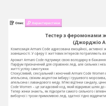
Опис
Характеристики
Тестер з феромонами ж
(Джорджіо А
Композиція Armani Code адресована емоційної, активної 
зовнішності. У сферу її життєвих інтересів потрапляють вз
Аромат Armani Code підтримує свою володарку в бажання
Парфум призначений для справжніх леді, але сильних і не
житті успіху самотужки.
Спокусливий, сексуальний і жіночний Armani Code Women в
апельсина, свіжим акцентом імбиру і грушевого морозива
апельсина і лавандового меду. М'які відтінки сандалу, цін
Code Women – це загадковий код, який відкриває шлях до с
Тепер жінки знають, як підкорити самого сильного і впевн
виборчої і трохи примхливою леді, здатної гідно віддячити