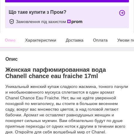
Що таке купити з Пром?
Замовлення під захистом
Опис
Характеристики
Доставка
Оплата
Умови п
Опис
Женская парфюмированная вода
Chanell chance eau fraiche 17ml
Уникальный женский купаж сладкого жасмина, тонкого пачули
и необыкновенного мускуса сплетаются в один аромат
Chanel Chance Eau Fraiche. Нет, вы не идёте уверенной
походкой по мегаполису, вы стоите в большом весеннем
саду, вокруг вас множество цветов, а над головой летают
бабочки. Аромат не оставляет равнодушных женщин и
покоряет сильных мужчин. Вам обязательно будут по душе
приятные переходы от одних ноток к другим в течении всего
дня. Откройте для себя волшебный мир от Chanel.