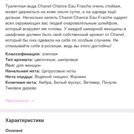
Туалетная вода Chanel Chance Eau Fraiche очень стойкая,
может держаться на коже около суток, а на одежде ещё
дольше. Несколько капель Chanel Chance Eau Fraiche одарят
всех окружающих вас людей очаровательным шлейфом,
который вскружит им головы. У каждой шикарной женщины в
шкафчике должен быть свой собственный аромат от Chanel,
который бы она одевала на себя по особым случаям. Не
отказывайте себе в роскоши, ведь вы этого достойны!
Классификация:
элитная
Тип аромата:
цветочные, шипровые
Пол:
для женщин
Начальная нота:
Цитрусовые ноты
Нота сердца:
Водяной гиацинт, Жасмин
Конечная нота:
Амбра, Белый мускус, Ветивер, Пачули,
Тиковое дерево
Приховати
Характеристики
Основні