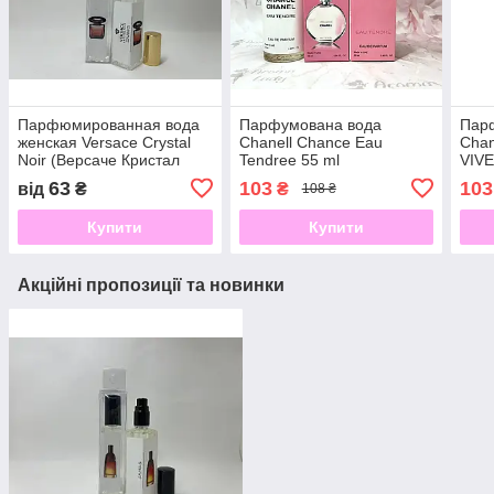
Парфюмированная вода
Парфумована вода
Парф
женская Versace Crystal
Chanell Chance Eau
Chan
Noir (Версаче Кристал
Tendree 55 ml
VIVE
Ноир) 17мл
63
103
103
від
₴
₴
108 ₴
Купити
Купити
Акційні пропозиції та новинки