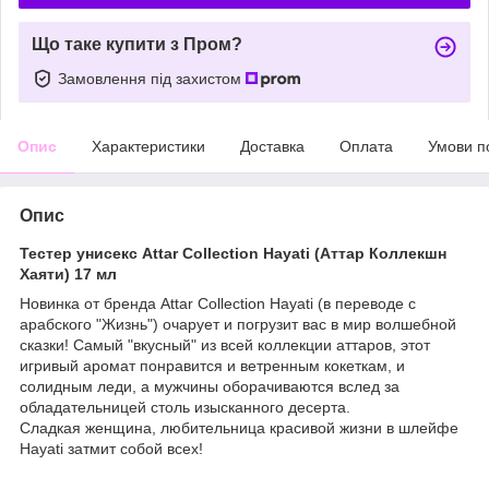
Що таке купити з Пром?
Замовлення під захистом
Опис
Характеристики
Доставка
Оплата
Умови п
Опис
Тестер унисекс Attar Collection Hayati (Аттар Коллекшн
Хаяти) 17 мл
Новинка от бренда Attar Collection Hayati (в переводе с
арабского "Жизнь") очарует и погрузит вас в мир волшебной
сказки! Самый "вкусный" из всей коллекции аттаров, этот
игривый аромат понравится и ветренным кокеткам, и
солидным леди, а мужчины оборачиваются вслед за
обладательницей столь изысканного десерта.
Сладкая женщина, любительница красивой жизни в шлейфе
Hayati затмит собой всех!