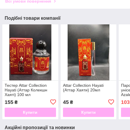
Всі умови повернення
Подібні товари компанії
Тестер Attar Collection
Attar Collection Hayati
Пар
Hayati (Аттар Колекшн
(Аттар Хаяти) 20мл
унісе
Хаяті) 100 мл
Azal
Азал
155
45
103
₴
₴
Купити
Купити
Акційні пропозиції та новинки