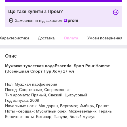
Що таке купити з Пром?
Замовлення під захистом
Характеристики
Доставка
Оплата
Умови повернення
Опис
Мужская туалетная водаEssential Sport Pour Homme
(Эссеншиал Спорт Пур Хом) 17 мл
Пол: Мужская парфюмерия
Повод: Спортивные, Современные
Тип аромата: Пряный, Свежий, Цитрусовый
Год выпуска: 2009
Начальные ноты: Мандарин, Бергамот, Имбирь, Гранат
Ноты «сердца»: Мускатный орех, Можжевельник, Герань
Конечные ноты: Ветивер, Пачули, Белый мускус