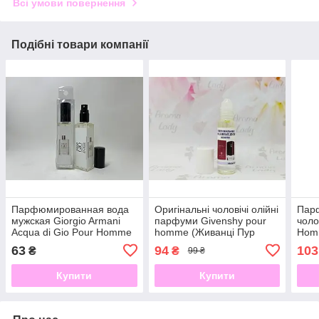
Всі умови повернення
Подібні товари компанії
Парфюмированная вода
Оригінальні чоловічі олійні
Пар
мужская Giorgio Armani
парфуми Givenshy pour
чоло
Acqua di Gio Pour Homme
homme (Живанці Пур
Hom
(Аква Ди Джио Пур Хомм)
Хом) 9 мл
Хом)
63
94
103
₴
₴
99 ₴
17мл
Купити
Купити