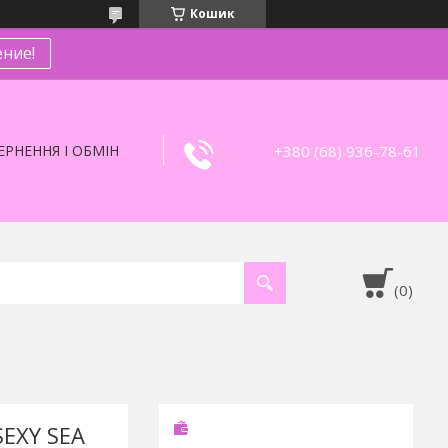
Кошик
ние!
+380 (68) 936-78-61
РНЕННЯ І ОБМІН
EXY SEA