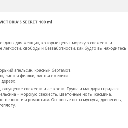
TORIA'S SECRET 100 ml
ли созданы для женщин, которые ценят морскую свежесть и
 легкости, свободы и беззаботности, как будто вы находитесь
орький апельсин, красный бергамот.
н, листья фиалки, листья ежевики.
 дерево.
, ощущение свежести и легкости. Груша и мандарин придают
пельсина – морскую свежесть. Цветочные ноты жасмина,
ственности и романтики. Основные ноты мускуса, древесины,
теплоту.