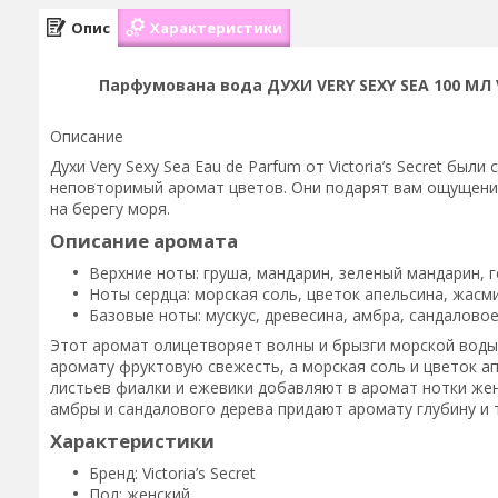
Опис
Характеристики
Парфумована вода ДУХИ VERY SEXY SEA 100 МЛ VIC
Описание
Духи Very Sexy Sea Eau de Parfum от Victoria’s Secret бы
неповторимый аромат цветов. Они подарят вам ощущение
на берегу моря.
Описание аромата
Верхние ноты: груша, мандарин, зеленый мандарин, г
Ноты сердца: морская соль, цветок апельсина, жасми
Базовые ноты: мускус, древесина, амбра, сандаловое
Этот аромат олицетворяет волны и брызги морской воды
аромату фруктовую свежесть, а морская соль и цветок а
листьев фиалки и ежевики добавляют в аромат нотки жен
амбры и сандалового дерева придают аромату глубину и 
Характеристики
Бренд: Victoria’s Secret
Пол: женский