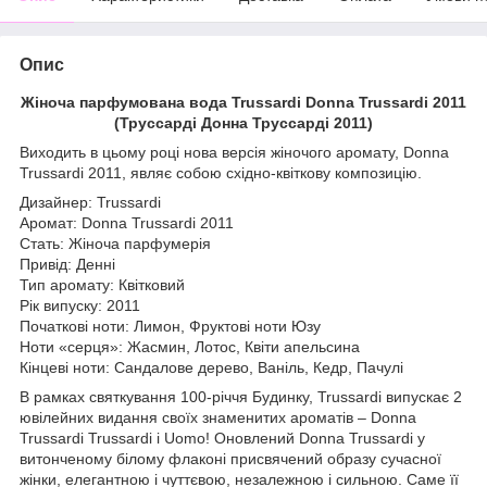
Опис
Жіноча парфумована вода Trussardi Donna Trussardi 2011
(Труссарді Донна Труссарді 2011)
Виходить в цьому році нова версія жіночого аромату, Donna
Trussardi 2011, являє собою східно-квіткову композицію.
Дизайнер: Trussardi
Аромат: Donna Trussardi 2011
Стать: Жіноча парфумерія
Привід: Денні
Тип аромату: Квітковий
Рік випуску: 2011
Початкові ноти: Лимон, Фруктові ноти Юзу
Ноти «серця»: Жасмин, Лотос, Квіти апельсина
Кінцеві ноти: Сандалове дерево, Ваніль, Кедр, Пачулі
В рамках святкування 100-річчя Будинку, Trussardi випускає 2
ювілейних видання своїх знаменитих ароматів – Donna
Trussardi Trussardi і Uomo! Оновлений Donna Trussardi у
витонченому білому флаконі присвячений образу сучасної
жінки, елегантною і чуттєвою, незалежною і сильною. Саме її