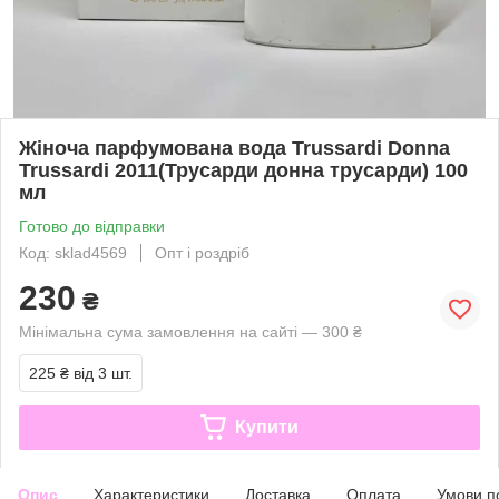
Жіноча парфумована вода Trussardi Donna
Trussardi 2011(Трусарди донна трусарди) 100
мл
Готово до відправки
Код: sklad4569
Опт і роздріб
230
₴
Мінімальна сума замовлення на сайті — 300 ₴
225 ₴
від 3 шт.
Купити
Опис
Характеристики
Доставка
Оплата
Умови п