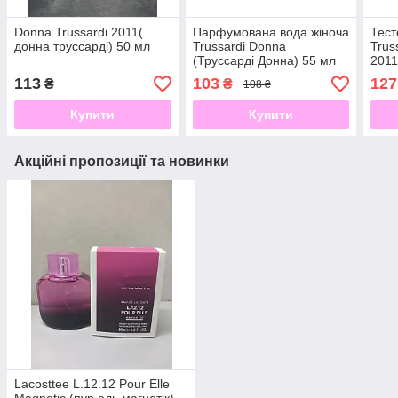
Donna Trussardi 2011(
Парфумована вода жіноча
Тест
донна труссарді) 50 мл
Trussardi Donna
Trus
(Труссарді Донна) 55 мл
2011
113
103
127
₴
₴
108 ₴
Купити
Купити
Акційні пропозиції та новинки
Lacosttee L.12.12 Pour Elle