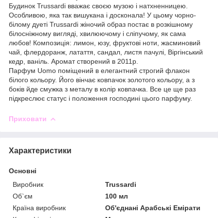
Будинок Trussardi вважає своєю музою і натхненницею.
Особливою, яка так вишукана і досконала! У цьому чорно-
білому дуеті Trussardi жіночий образ постає в розкішному
білосніжному вигляді, хвилюючому і сліпучому, як сама
любов! Композиція: лимон, юзу, фруктові ноти, жасминовий
чай, флердоранж, латаття, сандал, листя пачулі, Віргінський
кедр, ваніль. Аромат створений в 2011р.
Парфум Uomo поміщений в елегантний строгий флакон
білого кольору. Його вінчає ковпачок золотого кольору, а з
боків йде смужка з металу в колір ковпачка. Все це ще раз
підкреслює статус і положення господині цього парфуму.
Приховати
Характеристики
Основні
Виробник
Trussardi
Об`єм
100 мл
Країна виробник
Об'єднані Арабські Емірати