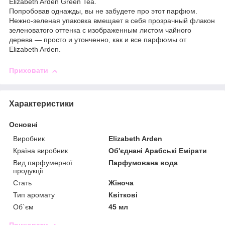
Elizabeth Arden Green Tea.
Попробовав однажды, вы не забудете про этот парфюм.
Нежно-зеленая упаковка вмещает в себя прозрачный флакон
зеленоватого оттенка с изображенным листом чайного
дерева ― просто и утонченно, как и все парфюмы от
Elizabeth Arden.
Приховати
Характеристики
Основні
Виробник
Elizabeth Arden
Країна виробник
Об'єднані Арабські Емірати
Вид парфумерної
Парфумована вода
продукції
Стать
Жіноча
Тип аромату
Квіткові
Об`єм
45 мл
Приховати