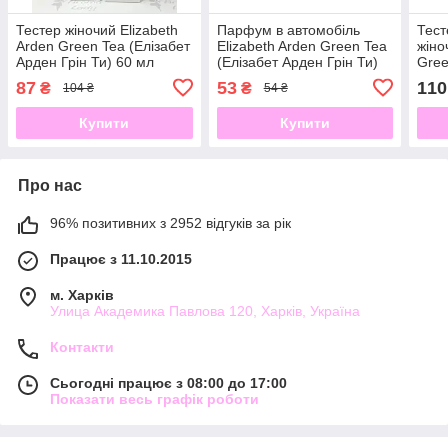
Тестер жіночий Elizabeth
Парфум в автомобіль
Тес
Arden Green Tea (Елізабет
Elizabeth Arden Green Tea
жіно
Арден Грін Ти) 60 мл
(Елізабет Арден Грін Ти)
Gree
12 мл
Арде
87
53
110
₴
₴
104 ₴
54 ₴
Купити
Купити
Про нас
96% позитивних з 2952 відгуків за рік
Працює з 11.10.2015
м. Харків
Улица Академика Павлова 120, Харків, Україна
Контакти
Сьогодні працює з 08:00 до 17:00
Показати весь графік роботи