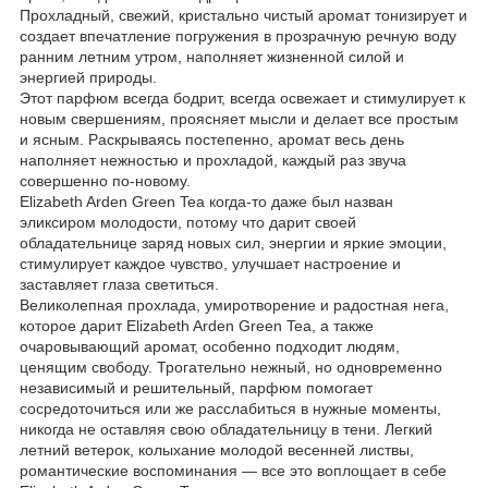
Прохладный, свежий, кристально чистый аромат тонизирует и
создает впечатление погружения в прозрачную речную воду
ранним летним утром, наполняет жизненной силой и
энергией природы.
Этот парфюм всегда бодрит, всегда освежает и стимулирует к
новым свершениям, проясняет мысли и делает все простым
и ясным. Раскрываясь постепенно, аромат весь день
наполняет нежностью и прохладой, каждый раз звуча
совершенно по-новому.
Elizabeth Arden Green Tea когда-то даже был назван
эликсиром молодости, потому что дарит своей
обладательнице заряд новых сил, энергии и яркие эмоции,
стимулирует каждое чувство, улучшает настроение и
заставляет глаза светиться.
Великолепная прохлада, умиротворение и радостная нега,
которое дарит Elizabeth Arden Green Tea, а также
очаровывающий аромат, особенно подходит людям,
ценящим свободу. Трогательно нежный, но одновременно
независимый и решительный, парфюм помогает
сосредоточиться или же расслабиться в нужные моменты,
никогда не оставляя свою обладательницу в тени. Легкий
летний ветерок, колыхание молодой весенней листвы,
романтические воспоминания ― все это воплощает в себе