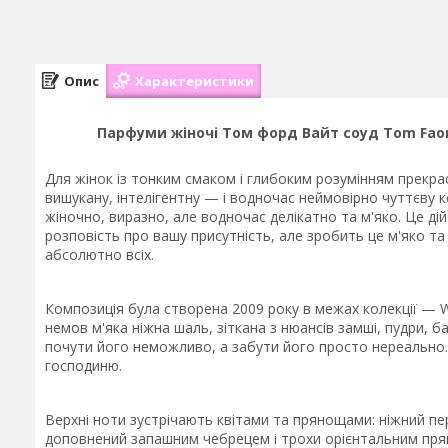
Опис
Характеристики
Парфуми жіночі Том форд Вайт соуд Tom Faord 
Для жінок із тонким смаком і глибоким розумінням прекра
вишукану, інтелігентну — і водночас неймовірно чуттєву 
жіночно, виразно, але водночас делікатно та м'яко. Це д
розповість про вашу присутність, але зробить це м'яко т
абсолютно всіх.
Композиція була створена 2009 року в межах колекції — Wh
немов м'яка ніжна шаль, зіткана з нюансів замші, пудри, б
почути його неможливо, а забути його просто нереально.
господиню.
Верхні ноти зустрічають квітами та прянощами: ніжний п
доповнений запашним чебрецем і трохи орієнтальним пря