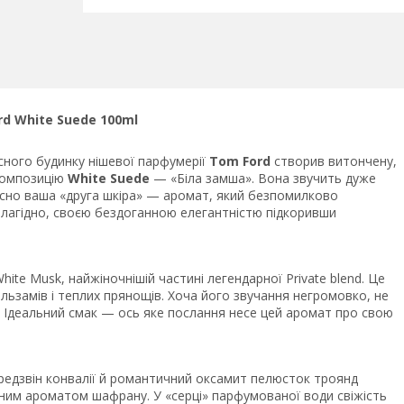
White Suede 100ml
сного будинку нішевої парфумерії
Tom Ford
створив витончену,
композицію
White Suede
— «Біла замша». Вона звучить дуже
ійсно ваша «друга шкіра» — аромат, який безпомилково
а лагідно, своєю бездоганною елегантністю підкоривши
ite Musk, найжіночнішій частині легендарної Private blend. Це
альзамів і теплих прянощів. Хоча його звучання негромовко, не
 Ідеальний смак — ось яке послання несе цей аромат про свою
ередзвін конвалії й романтичний оксамит пелюсток троянд
ним ароматом шафрану. У «серці» парфумованої води свіжість