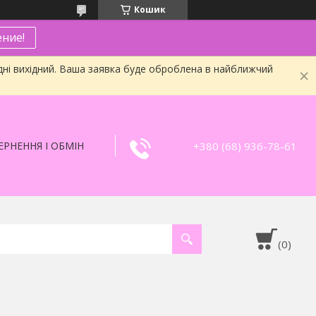
Кошик
ние!
дні вихідний. Ваша заявка буде оброблена в найближчий
+380 (68) 936-78-61
РНЕННЯ І ОБМІН