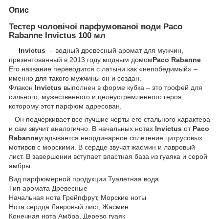
Опис
Тестер чоловічої парфумованої води Paco
Rabanne Invictus 100 мл
Invictus
– водный древесный аромат для мужчин,
презентованный в 2013 году модным домом
Paco Rabanne
.
Его название переводится с латыни как «непобедимый» –
именно для такого мужчины он и создан.
Флакон
Invictus
выполнен в форме кубка – это трофей для
сильного, мужественного и целеустремленного героя,
которому этот парфюм адресован.
Он подчеркивает все лучшие черты его стального характера
и сам звучит аналогично. В начальных нотах
Invictus
от
Paco
Rabanne
угадывается неординарное сплетение цитрусовых
мотивов с морскими. В сердце звучат жасмин и лавровый
лист. В завершении вступает властная база из гуаяка и серой
амбры.
Вид парфюмерной продукции Туалетная вода
Тип аромата Древесные
Начальная нота Грейпфрут, Морские ноты
Нота сердца Лавровый лист, Жасмин
Конечная нота Амбра, Дерево гуаяк