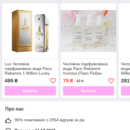
Lux Чоловіча
Чоловіча парфумована
Чол
парфумована вода Paco
вода Paco Rabanne
вода
Rabanne 1 Million Lucky
Invictus (Пако Рабан
Mill
(Пако раббан Ван мільйон
Инвиктус) 50 мл
(Пак
495
79
281
₴
₴
81 ₴
лакі) 100 мл
мил
Купити
Купити
Про нас
96% позитивних з 2954 відгуків за рік