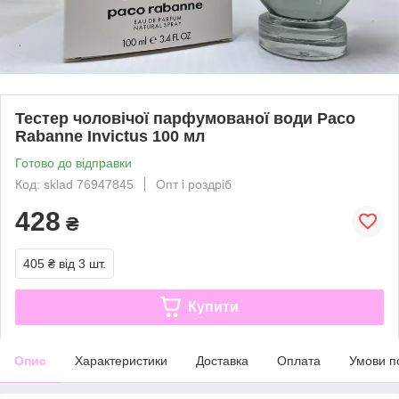
Тестер чоловічої парфумованої води Paco
Rabanne Invictus 100 мл
Готово до відправки
Код: sklad 76947845
Опт і роздріб
428
₴
405 ₴
від 3 шт.
Купити
Опис
Характеристики
Доставка
Оплата
Умови п