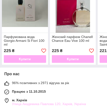
Парфумована вода
Женский парфюм Chanell
Жін
Giorgio Armani Si Fiori 100
Chance Eau Vive 100 ml
вода
ml
Sain
Лора
225
225
221
₴
₴
Купити
Купити
Про нас
96% позитивних з 2971 відгука за рік
Працює з 11.10.2015
м. Харків
Улица Академика Павлова 120, Харків, Україна