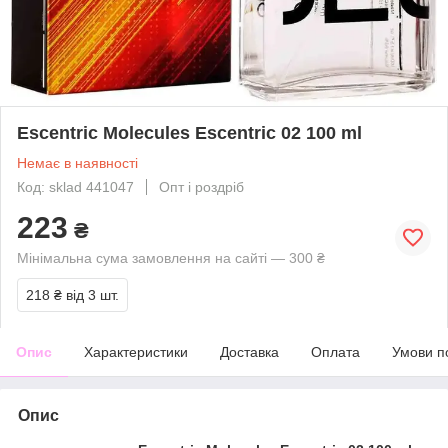
Escentric Molecules Escentric 02 100 ml
Немає в наявності
Код: sklad 441047
Опт і роздріб
223
₴
Мінімальна сума замовлення на сайті — 300 ₴
218 ₴
від 3 шт.
Опис
Характеристики
Доставка
Оплата
Умови п
Опис