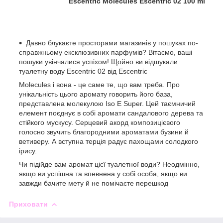
Escentric Molecules Escentric 02 100 ml
Давно блукаєте просторами магазинів у пошуках по-
справжньому ексклюзивних парфумів? Вітаємо, ваші
пошуки увінчалися успіхом! Щойно ви відшукали
туалетну воду Escentric 02 від Escentric
Molecules і вона - це саме те, що вам треба. Про
унікальність цього аромату говорить його база,
представлена молекулою Iso Е Super. Цей таємничий
елемент поєднує в собі аромати сандалового дерева та
стійкого мускусу. Серцевий акорд композицієвого
голосно звучить благородними ароматами бузини й
ветиверу. А вступна терція радує пахощами солодкого
ірису.
Чи підійде вам аромат цієї туалетної води? Неодмінно,
якщо ви успішна та впевнена у собі особа, якщо ви
завжди бачите мету й не помічаєте перешкод
Приховати