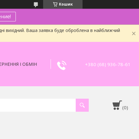
Кошик
ние!
дні вихідний. Ваша заявка буде оброблена в найближчий
+380 (68) 936-78-61
РНЕННЯ І ОБМІН