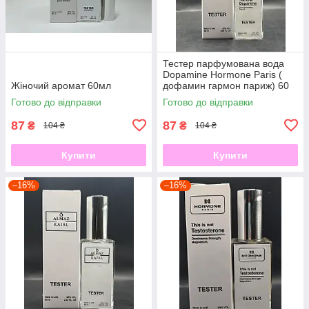
Тестер парфумована вода
Dopamine Hormone Paris (
Жіночий аромат 60мл
дофамин гармон париж) 60
мл
Готово до відправки
Готово до відправки
87
87
₴
₴
104 ₴
104 ₴
Купити
Купити
–16%
–16%