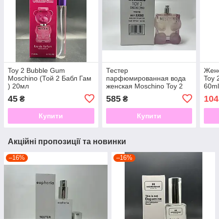
Toy 2 Bubble Gum
Тестер
Женс
Moschino (Той 2 Бабл Гам
парфюмированная вода
Toy 
) 20мл
женская Moschino Toy 2
60ml
Bubble Gum (Москино
ОАЭ
45
585
104
₴
₴
Бабл Гам) 100мл ( БЕЗ
КРИШКИ)
Купити
Купити
Акційні пропозиції та новинки
–16%
–16%