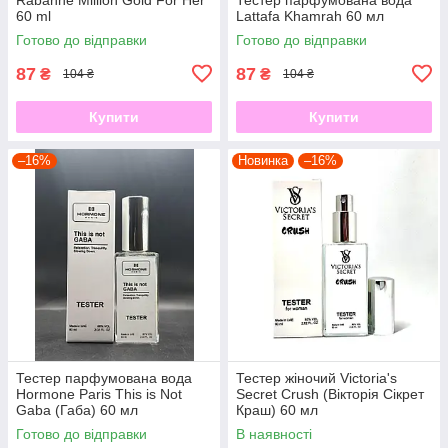
60 ml
Lattafa Khamrah 60 мл
Готово до відправки
Готово до відправки
87
87
₴
₴
104 ₴
104 ₴
Купити
Купити
–16%
Новинка
–16%
Тестер парфумована вода
Тестер жіночий Victoria's
Hormone Paris This is Not
Secret Crush (Вікторія Сікрет
Gaba (Габа) 60 мл
Краш) 60 мл
Готово до відправки
В наявності