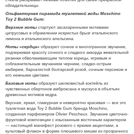
обладательницы.
Ольфакторная пирамида туалетной воды Moschino
Toy 2 Bubble Gum:
Верхние ноты
стартуют засахаренными мотивами
цитрусовых в обрамлении искристых брызг итальянского
лимона и итальянского апельсина.
Ноты «сердца»
образуют сочное и многогранное звучание,
подчеркивая красоту сочного и сладкого аккорда жевательной
резинки обволакивающим теплом корицы, игривым и
соблазнительным звучанием черники, сладко-острым
имбирем, бархатистой болгарской розой, сочным персиком и
его нежными цветами.
Базовые ноты
образуют шелковистый коктейль из
чувственных обертонов амброксана и мускуса в объятьях
древесных мотивов кедра.
Вкусная, яркая, гламурная и невероятно красивая — все это
туалетная вода Toy 2 Bubble Gum бренда Moschino,
созданная парфюмером Olivier Pescheux. Звучание цветочно-
фруктовой композиции с изысканным восточным характером
— настоящий манифест розового с яркими акцентами, а
культовый флакон в форме плюшевого мишки из прозрачного