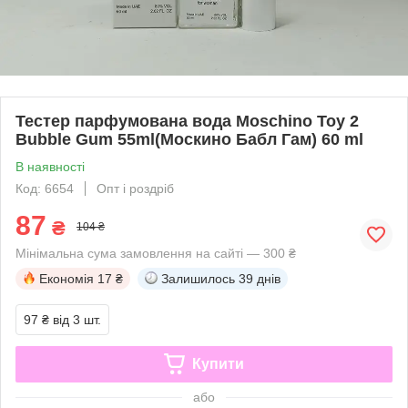
Тестер парфумована вода Moschino Toy 2
Bubble Gum 55ml(Москино Бабл Гам) 60 ml
В наявності
Код: 6654
Опт і роздріб
87
₴
104 ₴
Мінімальна сума замовлення на сайті — 300 ₴
Економія
17 ₴
Залишилось
39 днів
97 ₴
від 3 шт.
Купити
або