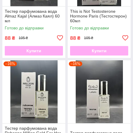
Тестер парфумована вода
This is Not Testosterone
Almaz Kajal (Алмаз Каял) 60
Hormone Paris (Тестостерон)
мл
60мл
Готово до відправки
Готово до відправки
88
88
₴
₴
105 ₴
105 ₴
Купити
Купити
–16%
–16%
Тестер парфумована вода
Rabanne Million Gold For Her
Тестер парфумована вода