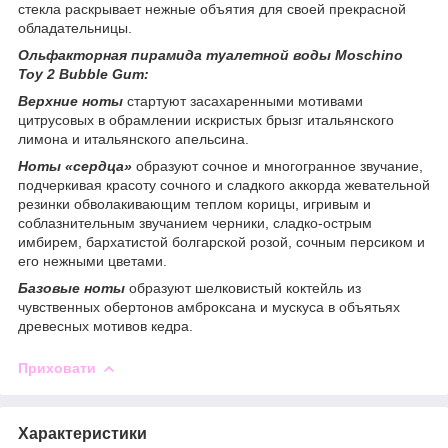
стекла раскрывает нежные объятия для своей прекрасной
обладательницы.
Ольфакторная пирамида туалетной воды Moschino
Toy 2 Bubble Gum:
Верхние ноты
стартуют засахаренными мотивами
цитрусовых в обрамлении искристых брызг итальянского
лимона и итальянского апельсина.
Ноты «сердца»
образуют сочное и многогранное звучание,
подчеркивая красоту сочного и сладкого аккорда жевательной
резинки обволакивающим теплом корицы, игривым и
соблазнительным звучанием черники, сладко-острым
имбирем, бархатистой болгарской розой, сочным персиком и
его нежными цветами.
Базовые ноты
образуют шелковистый коктейль из
чувственных обертонов амброксана и мускуса в объятьях
древесных мотивов кедра.
Приховати
Характеристики