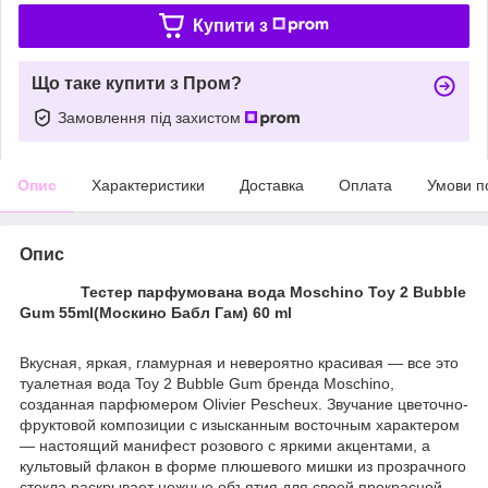
Купити з
Що таке купити з Пром?
Замовлення під захистом
Опис
Характеристики
Доставка
Оплата
Умови п
Опис
Тестер парфумована вода Moschino Toy 2 Bubble
Gum 55ml(Москино Бабл Гам) 60 ml
Вкусная, яркая, гламурная и невероятно красивая — все это
туалетная вода Toy 2 Bubble Gum бренда Moschino,
созданная парфюмером Olivier Pescheux. Звучание цветочно-
фруктовой композиции с изысканным восточным характером
— настоящий манифест розового с яркими акцентами, а
культовый флакон в форме плюшевого мишки из прозрачного
стекла раскрывает нежные объятия для своей прекрасной