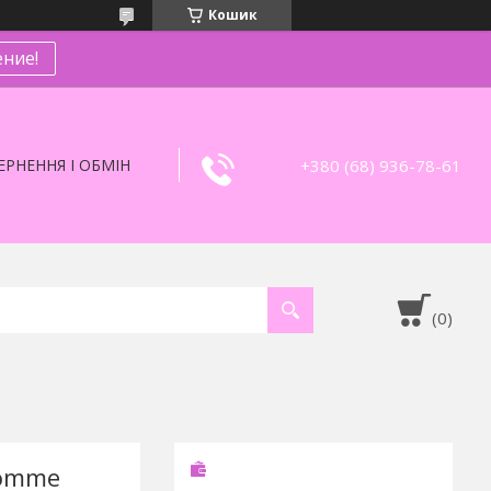
Кошик
ние!
+380 (68) 936-78-61
РНЕННЯ І ОБМІН
Homme