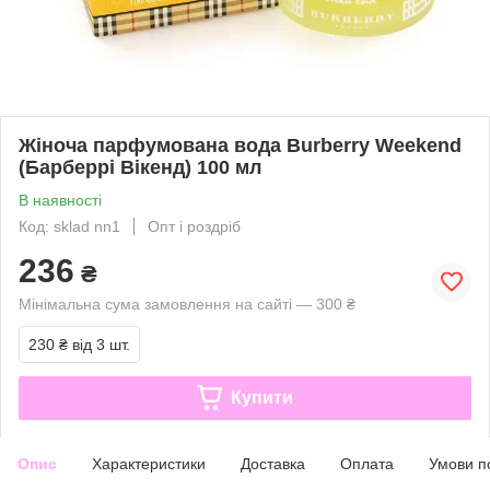
Жіноча парфумована вода Burberry Weekend
(Барберрі Вікенд) 100 мл
В наявності
Код: sklad nn1
Опт і роздріб
236
₴
Мінімальна сума замовлення на сайті — 300 ₴
230 ₴
від 3 шт.
Купити
Опис
Характеристики
Доставка
Оплата
Умови п