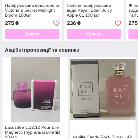
Парфумована вода жіноча
Жіноча парфумована
Жін
Victoria`s Secret Midnight
вода Kayali Eden Juicy
вода
Bloom 100мл
Apple 01 100 мл
Parf
Викт
275
236
275
₴
₴
) 10
Купити
Купити
Акційні пропозиції та новинки
Lacosttee L.12.12 Pour Elle
Magnetic (пур ель магнетік)
90 мл
Vanilla Candy Rock Sugar | 42