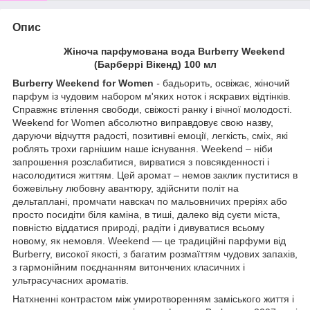
Опис
Жіноча парфумована вода Burberry Weekend
(Барберрі Вікенд) 100 мл
Burberry Weekend for Women
-
бадьорить, освіжає, жіночий
парфум із чудовим набором м'яких ноток і яскравих відтінків.
Справжнє втілення свободи, свіжості ранку і вічної молодості.
Weekend for Women абсолютно виправдовує свою назву,
даруючи відчуття радості, позитивні емоції, легкість, сміх, які
роблять трохи гарнішим наше існування. Weekend – ніби
запрошення розслабитися, вирватися з повсякденності і
насолодитися життям. Цей аромат – немов заклик пуститися в
божевільну любовну авантюру, здійснити політ на
дельтаплані, промчати навскач по мальовничих преріях або
просто посидіти біля каміна, в тиші, далеко від суєти міста,
повністю віддатися природі, радіти і дивуватися всьому
новому, як немовля. Weekend ― це традиційні парфуми від
Burberry, високої якості, з багатим розмаїттям чудових запахів,
з гармонійним поєднанням витончених класичних і
ультрасучасних ароматів.
Натхненні контрастом між умиротворенням заміського життя і