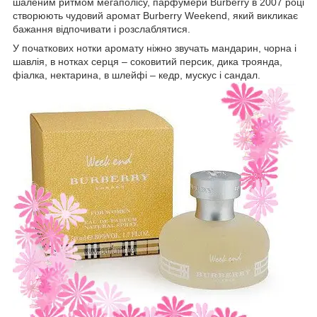
шаленим ритмом мегаполісу, парфумери Burberry в 2007 році
створюють чудовий аромат Burberry Weekend, який викликає
бажання відпочивати і розслаблятися.
У початкових нотки аромату ніжно звучать мандарин, чорна і
шавлія, в нотках серця – соковитий персик, дика троянда,
фіалка, нектарина, в шлейфі – кедр, мускус і сандал.