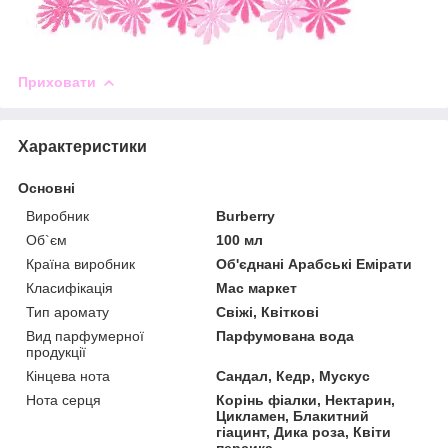
Приховати
Характеристики
Основні
Виробник
Burberry
Об`єм
100 мл
Країна виробник
Об'єднані Арабські Емірати
Класифікація
Мас маркет
Тип аромату
Свіжі, Квіткові
Вид парфумерної
Парфумована вода
продукції
Кінцева нота
Сандал, Кедр, Мускус
Нота серця
Корінь фіалки, Нектарин,
Цикламен, Блакитний
гіацинт, Дика роза, Квіти
персика