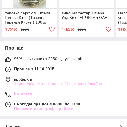
Унисекс парфюм Tiziana
Жіночий тестер Tiziana
Пар
Terenzi Kirke (Тизиана
Унд Kirke VIP 60 мл ОАЕ
уніс
Терензи Кирке ) 100мл
(Тиз
55 м
172
104
103
₴
₴
185 ₴
108 ₴
Про нас
96% позитивних з 2950 відгуків за рік
Працює з 11.10.2015
м. Харків
Улица Академика Павлова 120, Харків, Україна
Контакти
Сьогодні працює з 08:00 до 17:00
Показати весь графік роботи
Про нас