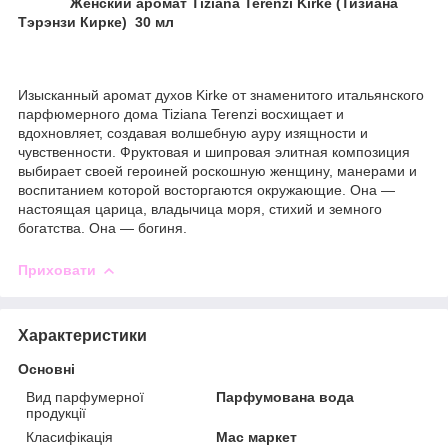
Женский аромат Tiziana Terenzi Kirke (Тизиана
Тэрэнзи Кирке) 30 мл
Изысканный аромат духов Kirke от знаменитого итальянского
парфюмерного дома Tiziana Terenzi восхищает и
вдохновляет, создавая волшебную ауру изящности и
чувственности. Фруктовая и шипровая элитная композиция
выбирает своей героиней роскошную женщину, манерами и
воспитанием которой восторгаются окружающие. Она —
настоящая царица, владычица моря, стихий и земного
богатства. Она — богиня.
Приховати
Характеристики
Основні
Вид парфумерної
Парфумована вода
продукції
Класифікація
Мас маркет