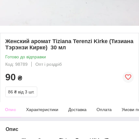
Женский аромат Tiziana Terenzi Kirke (Тизиана
Тэрэнзи Кирке) 30 мл
Готово до відправки
Код: 98789
Опт і роздріб
90
₴
86 ₴
від 3 шт.
Опис
Характеристики
Доставка
Оплата
Умови п
Опис